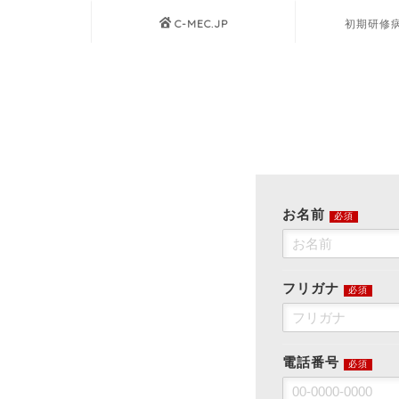
C-MEC.JP
初期研修
お名前
必須
フリガナ
必須
電話番号
必須