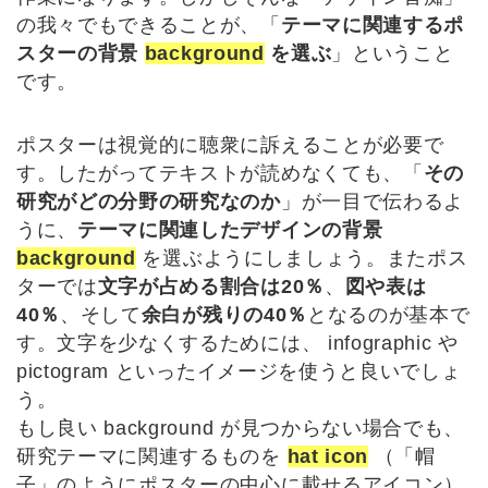
の我々でもできることが、「
テーマに関連するポ
スターの背景
background
を選ぶ
」ということ
です。
ポスターは視覚的に聴衆に訴えることが必要で
す。したがってテキストが読めなくても、「
その
研究がどの分野の研究なのか
」が一目で伝わるよ
うに、
テーマに関連したデザインの背景
background
を選ぶようにしましょう。またポス
ターでは
文字が占める割合は20％
、
図や表は
40％
、そして
余白が残りの40％
となるのが基本で
す。文字を少なくするためには、 infographic や
pictogram といったイメージを使うと良いでしょ
う。
もし良い background が見つからない場合でも、
研究テーマに関連するものを
hat icon
（「帽
子」のようにポスターの中心に載せるアイコン）