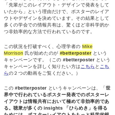
「先輩がこのレイアウト・デザインで発表をして
いたから」という理由だけで、ポスターのレイア
ウトやデザインを決めています。その結果として
多くの学会での情報共有は、驚くほど非科学的か
つ非効率的な方法で行われているのです。
この状況を打破すべく、心理学者の
Mike
Morrison
氏が始めたのが
#betterposter
という
キャンペーンです。（この
#betterposter
という
キャンペーンを詳しく知りたい方は
こちら
と
こち
ら
の２つの動画をご覧ください。）
この
#betterposter
というキャンペーンは、「
世
界中で行われているポスター発表でのポスターレ
イアウトは情報共有において極めて非効率的であ
る。聴衆が多くの insights 「ひらめき」を得る
ためには、ポスターレイアウトをもっと科学的根