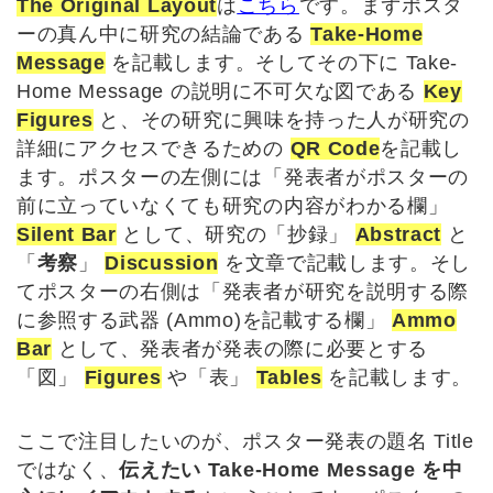
The Original Layout
は
こちら
です。まずポスタ
ーの真ん中に研究の結論である
Take-Home
Message
を記載します。そしてその下に Take-
Home Message の説明に不可欠な図である
Key
Figures
と、その研究に興味を持った人が研究の
詳細にアクセスできるための
QR Code
を記載し
ます。ポスターの左側には「発表者がポスターの
前に立っていなくても研究の内容がわかる欄」
Silent Bar
として、研究の「抄録」
Abstract
と
「
考察
」
Discussion
を文章で記載します。そし
てポスターの右側は「発表者が研究を説明する際
に参照する武器 (Ammo)を記載する欄」
Ammo
Bar
として、発表者が発表の際に必要とする
「図」
Figures
や「表」
Tables
を記載します。
ここで注目したいのが、ポスター発表の題名 Title
ではなく、
伝えたい Take-Home Message を中