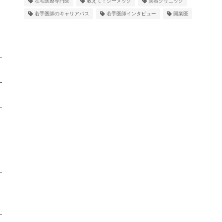
在宅医療専門医
教えて！シーメック
美容クリニック
若手医師のキャリアパス
若手医師インタビュー
開業医