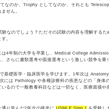
してなのか、Trophy としてなのか、それとも Telesc
れません。
？
んな試験なのでしょう？ただその試験の内容を理解するた
ます。
には4年制の大学を卒業し、
Medical College Admissi
し、さらに書類選考や面接選考という激しい競争を乗
礎医学・臨床医学を学びます。1年次は Anatomy や P
には Pathology や各種診療科の疾患などの「
身体
ているので一般教養科目などは一切なく、医療面接や
一通り学んだ2年次の後半に
USMLE Step 1
を受験し