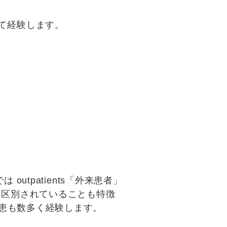
て経験します。
では
outpatients
「
外来患者
」
ine とは区別されていることも特徴
患も数多く経験します。