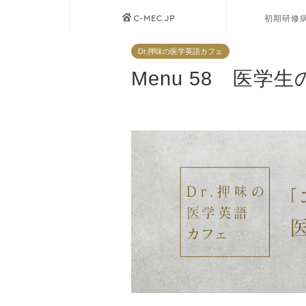
C-MEC.JP
初期研修
Dr.押味の医学英語カフェ
Menu 58 医学生