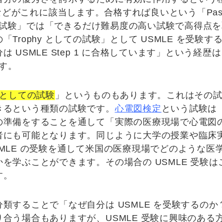
EIC などがこれに該当します。合格すれば良いという「Pas
の試験」では「
できるだけ難易度の高い試験で高得点を
の「
Trophy としての試験
」として USMLE を受験
は USMLE Step 1 に合格しています
」という経歴は
です。
pe としての試験
」というものもあります。これは
その
きる
という種類の試験です。
心電図検定
という試験は「
の準備をすることを通して「実際の医療現場で心電図
者にも可能となります。同じように大学の授業や臨床
SMLE の受験を通して米国の医療現場でどのような医
かを学ぶ
ことができます。その場合の USMLE 受験は
す。
分類することで「
なぜ自分は USMLE を受験するのか
合う場合もありますが、USMLE 受験に興味のある