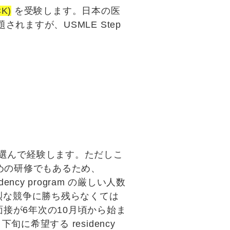
CK)
を受験します。日本の医
ますが、USMLE Step
選んで経験します。ただしこ
めの研修でもあるため、
y program の厳しい人数
には熾烈な競争に勝ち残らなくては
s での面接が6年次の10月頃から始ま
希望する residency