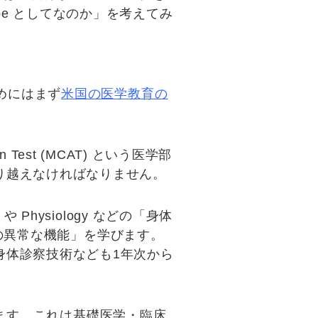
ope としてなのか
」を考えてみ
めにはまず
米国の医学教育の
on Test (MCAT)
という医学部
り越えなければなりません。
hysiology などの「
身体
の異常な機能
」を学びます。
身体診察技術なども1年次から
ます。これは基礎医学・臨床