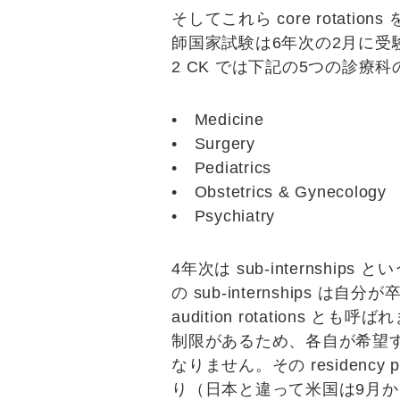
そしてこれら core rotatio
師国家試験は6年次の2月に受
2 CK では下記の5つの診療
•
Medicine
•
Surgery
•
Pediatrics
•
Obstetrics & Gynecology
•
Psychiatry
4年次は
sub-internships
とい
の sub-internships は自
audition rotations
とも呼ばれま
制限があるため、各自が希望する診
なりません。その residency 
り（日本と違って米国は9月から