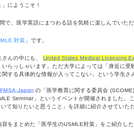
ェ
」にようこそ！
時間で、医学英語にまつわる話を気軽に楽しんでいた
MLE 対策
」です。
生さんの中にも、
United States Medical Licensing 
くいらっしゃいます。ただ大学によっては「
身近に受
に関する具体的な情報が入ってこない
」という学生さ
IFMSA-Japan
の「
医学教育に関する委員会 (SCOME
E Seminar
」というイベントが開催されました。
について知りたいと思うこと
」を詳細に紹介させていた
内容をまとめた「
医学生のUSMLE対策
」をご紹介した