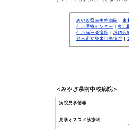
みやぎ県南中核病院
｜
東
仙台医療センター
｜
東北
仙台徳洲会病院
｜
坂総合
登米市立登米市民病院
｜
＜みやぎ県南中核病院＞
病院見学情報
見学オススメ診療科