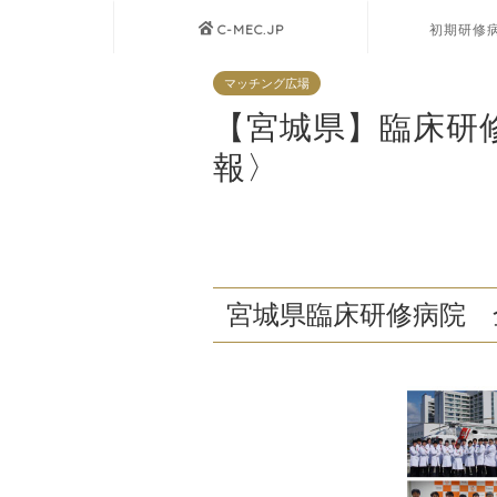
C-MEC.JP
初期研修
マッチング広場
【宮城県】臨床研
報〉
宮城県臨床研修病院 