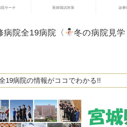
病院サーチ
医師国試対策
診療
修病院全19病院〈
冬の病院見学
全19病院の情報がココでわかる!!