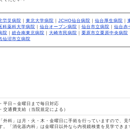
北労災病院
｜
東北大学病院
｜
JCHO仙台病院
｜
仙台厚生病院
｜
医科薬科大学病院
｜
仙台オープン病院
｜
仙台市立病院
｜
仙台赤
病院
｜
総合南東北病院
｜
大崎市民病院
｜
栗原市立栗原中央病院
気仙沼市立病院
・平日～金曜日まで毎日対応
・交通費支給（当院規定による）
「外科」は月・火・木・金曜日に手術を行っていますので、見
す。「消化器内科」は金曜日以外なら内視鏡検査を見学できま