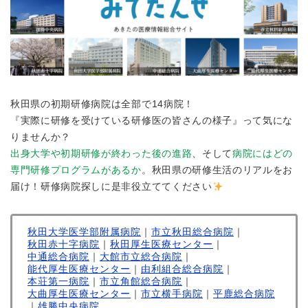
秋田県の初期研修病院は全部で14病院！
『実際に研修を受けている研修医の皆さんの様子』って気にな
りませんか？
出身大学や初期研修が終わった後の進路
、そして
病院にはどの
専門研修プログラムがあるか
。秋田県の研修生活のリアルをお
届け！研修病院探しに是非役立ててください
秋田大学医学部附属病院
｜
市立秋田総合病院
｜
秋田赤十字病院
｜
秋田厚生医療センター
｜
中通総合病院
｜
大館市立総合病院
｜
能代厚生医療センター
｜
由利組合総合病院
｜
本荘第一病院
｜
市立角館総合病院
｜
大曲厚生医療センター
｜
市立横手病院
｜
平鹿総合病院
｜
雄勝中央病院