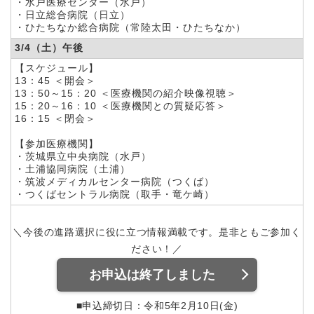
・水戸医療センター（水戸）
・日立総合病院（日立）
・ひたちなか総合病院（常陸太田・ひたちなか）
3/4（土）午後
【スケジュール】
13：45 ＜開会＞
13：50～15：20
＜医療機関の紹介映像視聴＞
15：20～16：10
＜医療機関との質疑応答＞
16：15 ＜閉会＞
【参加医療機関】
・茨城県立中央病院（水戸）
・土浦協同病院（土浦）
・筑波メディカルセンター病院（つくば）
・つくばセントラル病院（取手・竜ケ崎）
＼今後の進路選択に役に立つ情報満載です。是非ともご参加く
ださい！／
お申込は終了しました
■申込締切日：令和5年2月10日(金)