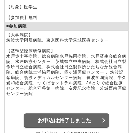
【対象】
医学生
【参加費】
無料
■参加病院
【大学病院】
筑波大学附属病院、東京医科大学茨城医療センター
【基幹型臨床研修病院】
水戸赤十字病院、総合病院水戸協同病院、水戸済生会総合病
院、水戸医療センター、茨城県立中央病院、株式会社日立製
作所日立総合病院、株式会社日立製作所ひたちなか総合病
院、総合病院土浦協同病院、霞ヶ浦医療センター 、筑波記
念病院、筑波メディカルセンター病院、筑波学園病院、牛久
愛和総合病院、つくばセントラル病院、JAとりで総合医療
センター、総合守谷第一病院、友愛記念病院、茨城西南医療
センター病院
お申込は終了しました