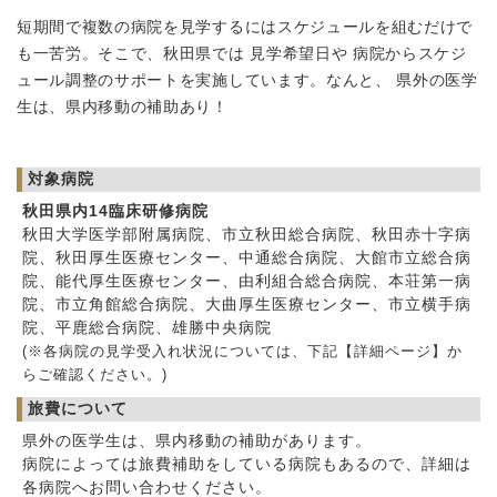
短期間で複数の病院を見学するにはスケジュールを組むだけで
も一苦労。そこで、秋田県では
見学希望日
や
病院からスケジ
ュール調整のサポート
を実施しています。なんと、
県外の医学
生は、県内移動の補助あり！
対象病院
秋田県内14臨床研修病院
秋田大学医学部附属病院、市立秋田総合病院、秋田赤十字病
院、秋田厚生医療センター、中通総合病院、大館市立総合病
院、能代厚生医療センター、由利組合総合病院、本荘第一病
院、市立角館総合病院、大曲厚生医療センター、市立横手病
院、平鹿総合病院、雄勝中央病院
(※各病院の見学受入れ状況については、下記【詳細ページ】か
らご確認ください。)
旅費について
県外の医学生は、県内移動の補助があります。
病院によっては旅費補助をしている病院もあるので、詳細は
各病院へお問い合わせください。