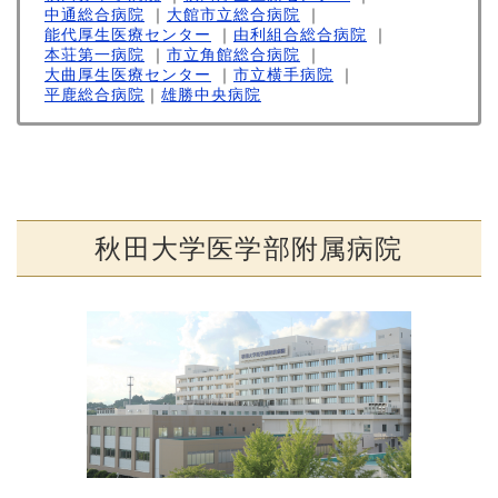
中通総合病院
｜
大館市立総合病院
｜
能代厚生医療センター
｜
由利組合総合病院
｜
本荘第一病院
｜
市立角館総合病院
｜
大曲厚生医療センター
｜
市立横手病院
｜
平鹿総合病院
｜
雄勝中央病院
秋田大学医学部附属病院