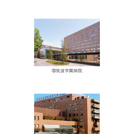
⑬筑波学園病院