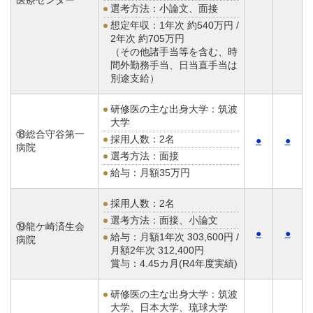
医療センター
選考方法：小論文、面接
想定年収：
1年次 約540万円 /
2年次 約705万円
（その他諸手当等を含む、時
間外勤務手当、日当直手当は
別途支給）
研修医の主な出身大学：筑波
大学
⑱総合守谷第一
採用人数：2名
●
●
病院
選考方法：面接
給与：
月額35万円
採用人数：2名
選考方法：面接、小論文
⑲龍ケ崎済生会
●
●
給与：
月額1年次 303,600円 /
病院
月額2年次 312,400円
賞与：4.45カ月(R4年度実績)
研修医の主な出身大学：筑波
大学、日本大学、琉球大学