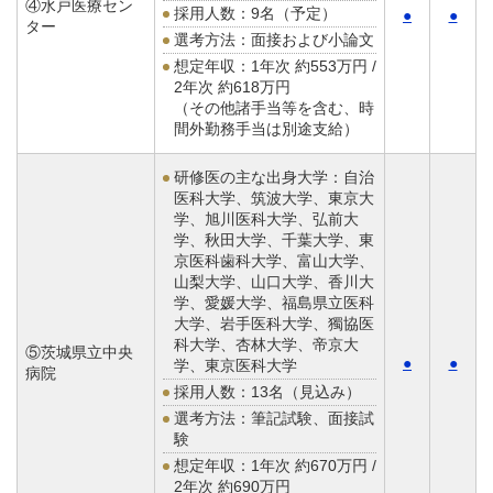
④水戸医療セン
採用人数：9名（予定）
●
●
ター
選考方法：面接および小論文
想定年収：
1年次 約553万円 /
2年次 約618万円
（その他諸手当等を含む、時
間外勤務手当は別途支給）
研修医の主な出身大学：自治
医科大学、筑波大学、東京大
学、旭川医科大学、弘前大
学、秋田大学、千葉大学、東
京医科歯科大学、富山大学、
山梨大学、山口大学、香川大
学、愛媛大学、福島県立医科
大学、岩手医科大学、獨協医
科大学、杏林大学、帝京大
⑤茨城県立中央
●
●
学、東京医科大学
病院
採用人数：13名（見込み）
選考方法：筆記試験、面接試
験
想定年収：
1年次 約670万円 /
2年次 約690万円