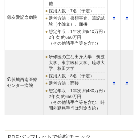
他
採用人数：7名（予定）
⑳友愛記念病院
●
●
選考方法：書類審査、筆記試
験（小論文）、面接
想定年収：
1年次 約540万円 /
2年次 約660万円
（その他諸手当等を含む）
研修医の主な出身大学：筑波
大学、東京医科大学、琉球大
学、秋田大学
採用人数：8名（予定）
㉑茨城西南医療
●
●
選考方法：面接
センター病院
想定年収：
1年次 約480万円 /
2年次 約650万円
（その他諸手当等を含む、時
間外勤務手当は別途支給）
PDFパンフレットで病院チェック