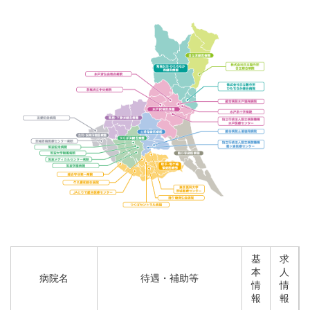
基
求
本
人
病院名
待遇・補助等
情
情
報
報