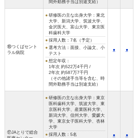
間外勤務手当は別途支給）
研修医の主な出身大学：東北
大学、新潟大学、筑波大学、
金沢医大、富山大学、東京医
科歯科大学
採用人数：7名（予定）
⑯つくばセント
選考方法：面接、小論文、小
●
●
ラル病院
テスト
想定年収：
1年次 約522万4千円 /
2年次 約587万7千円
（その他諸手当等を含む、時
間外勤務手当は別途支給）
研修医の主な出身大学：東京
医科歯科大学、筑波大学、東
京医科大学、産業医科大学、
新潟大学、信州大学、愛媛大
学、東京女子医科大学、杏林
大学
⑰JAとりで総合
採用人数：5名
●
●