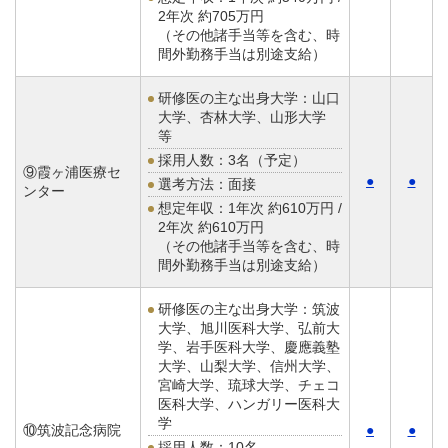
2年次 約705万円
（その他諸手当等を含む、時
間外勤務手当は別途支給）
研修医の主な出身大学：山口
大学、杏林大学、山形大学
等
採用人数：3名（予定）
⑨霞ヶ浦医療セ
●
●
選考方法：面接
ンター
想定年収：
1年次 約610万円 /
2年次 約610万円
（その他諸手当等を含む、時
間外勤務手当は別途支給）
研修医の主な出身大学：筑波
大学、旭川医科大学、弘前大
学、岩手医科大学、慶應義塾
大学、山梨大学、信州大学、
宮崎大学、琉球大学、チェコ
医科大学、ハンガリー医科大
学
⑩筑波記念病院
●
●
採用人数：10名