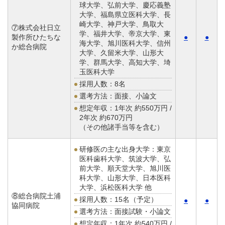
球大学、弘前大学、慶応義塾
大学、福島県立医科大学、長
崎大学、神戸大学、鳥取大
⑦株式会社日立
学、福井大学、帝京大学、東
製作所ひたちな
●
●
海大学、旭川医科大学、信州
か総合病院
大学、久留米大学、山形大
学、群馬大学、高知大学、埼
玉医科大学
採用人数：8名
選考方法：面接、小論文
想定年収：
1年次 約550万円 /
2年次 約670万円
（その他諸手当等を含む）
研修医の主な出身大学：東京
医科歯科大学、筑波大学、弘
前大学、順天堂大学、旭川医
科大学、山形大学、日本医科
大学、浜松医科大学 他
⑧総合病院土浦
採用人数：15名（予定）
●
●
協同病院
選考方法：面接試験・小論文
想定年収：
1年次 約540万円 /