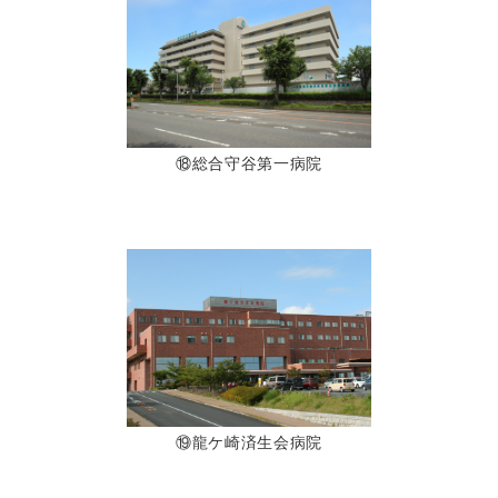
⑱総合守谷第一病院
⑲龍ケ崎済生会病院