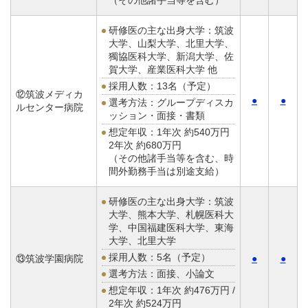
（その他諸手当等を含む）
研修医の主な出身大学：筑波
大学、山梨大学、北里大学、
獨協医科大学、新潟大学、佐
賀大学、産業医科大学 他
採用人数：13名（予定）
⑫筑波メディカ
●
●
選考方法：グループディスカ
ルセンター病院
ッション・面接・書類
想定年収：
1年次 約540万円
2年次 約680万円
（その他諸手当等を含む、時
間外勤務手当は別途支給）
研修医の主な出身大学：筑波
大学、熊本大学、札幌医科大
学、中国福建医科大学、東海
大学、北里大学
採用人数：5名（予定）
⑬筑波学園病院
●
●
選考方法：面接、小論文
想定年収：
1年次 約476万円 /
2年次 約524万円