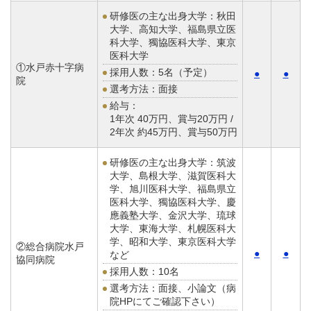
研修医の主な出身大学：秋田
大学、高知大学、福島県立医
科大学、獨協医科大学、東京
医科大学
①水戸赤十字病
採用人数：5名（予定）
●
●
院
選考方法：面接
給与：
1年次 40万円、賞与20万円 /
2年次 約45万円、賞与50万円
研修医の主な出身大学：筑波
大学、島根大学、滋賀医科大
学、旭川医科大学、福島県立
医科大学、獨協医科大学、慶
應義塾大学、金沢大学、琉球
大学、東海大学、札幌医科大
学、昭和大学、東京医科大学
②総合病院水戸
●
●
など
協同病院
採用人数：10名
選考方法：面接、小論文（病
院HPにてご確認下さい）