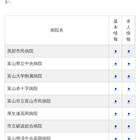
か。
基
求
本
人
病院名
情
情
報
報
黒部市民病院
●
●
富山県立中央病院
●
●
富山大学附属病院
●
●
富山赤十字病院
●
●
富山市立富山市民病院
●
●
厚生連高岡病院
●
●
市立砺波総合病院
●
●
富山県済生会高岡病院
●
●