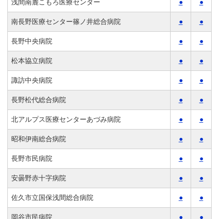
浅間南麓こもろ医療センター
●
●
南長野医療センター篠ノ井総合病院
●
●
長野中央病院
●
●
松本協立病院
●
●
諏訪中央病院
●
●
長野松代総合病院
●
●
北アルプス医療センターあづみ病院
●
●
昭和伊南総合病院
●
●
長野市民病院
●
●
安曇野赤十字病院
●
●
佐久市立国保浅間総合病院
●
●
岡谷市民病院
●
●