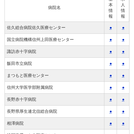
本
人
病院名
情
情
報
報
佐久総合病院佐久医療センター
●
●
国立病院機構信州上田医療センター
●
●
諏訪赤十字病院
●
●
飯田市立病院
●
●
まつもと医療センター
●
●
信州大学医学部附属病院
●
●
長野赤十字病院
●
●
長野県厚生連北信総合病院
●
●
相澤病院
●
●