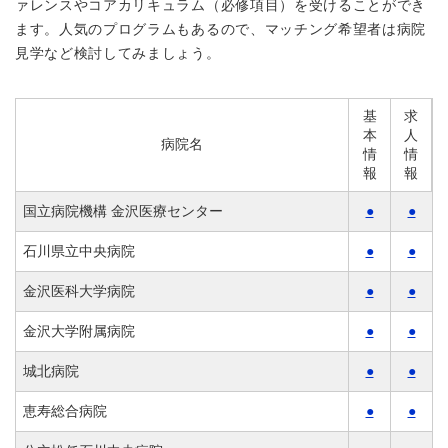
ァレンスやコアカリキュラム（必修項目）を受けることができ
ます。人気のプログラムもあるので、マッチング希望者は病院
見学など検討してみましょう。
基
求
本
人
病院名
情
情
報
報
国立病院機構 金沢医療センター
●
●
石川県立中央病院
●
●
金沢医科大学病院
●
●
金沢大学附属病院
●
●
城北病院
●
●
恵寿総合病院
●
●