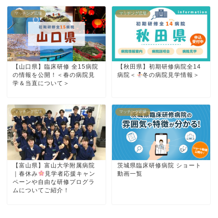
マッチング広場
マッチング広場
【山口県】臨床研修 全15病院
【秋田県】初期研修病院全14
の情報を公開！＜春の病院見
病院＜
冬の病院見学情報＞
学＆当直について＞
マッチング広場
マッチング広場
【富山県】富山大学附属病院
茨城県臨床研修病院 ショート
｜春休み
見学者応援キャン
動画一覧
ペーンや自由な研修プログラ
ムについてご紹介！