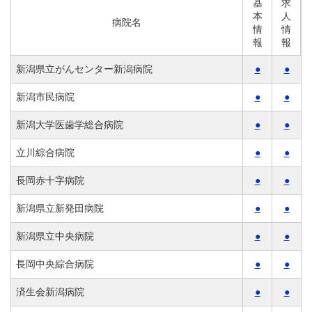
基
求
本
人
病院名
情
情
報
報
新潟県立がんセンター新潟病院
●
●
新潟市民病院
●
●
新潟大学医歯学総合病院
●
●
立川綜合病院
●
●
長岡赤十字病院
●
●
新潟県立新発田病院
●
●
新潟県立中央病院
●
●
長岡中央綜合病院
●
●
済生会新潟病院
●
●