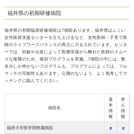
福井県の初期研修病院
福井県の初期臨床研修病院は7病院あります。福井県はふくい
女性医師支援センターを立ち上げるなど、女性医師・子育て医
師のライフワークバランスの両立に力を入れています。センタ
ーでは、妊娠や出産によって医療現場から離れた医師のスムー
ズな復職のため、個別プログラムを実施。7病院の中には、数
名分しか枠がないプログラムも。プログラムによっては、フル
マッチの可能性もあります。公開のないよう、よく熟考してマ
ッチングに臨んでください。
基
求
本
人
病院名
情
情
報
報
福井大学医学部附属病院
●
●