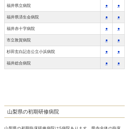
福井県立病院
●
●
福井県済生会病院
●
●
福井赤十字病院
●
●
市立敦賀病院
●
●
杉田玄白記念公立小浜病院
●
●
福井総合病院
●
●
山梨県の初期研修病院
山梨県の初期臨床研修病院は5病院あります。県内全体の臨床