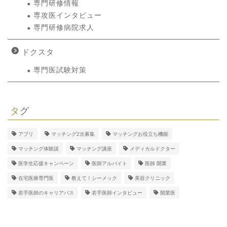
専門研修情報
専攻医インタビュー
専門研修病院求人
ドクスタ
専門医試験対策
タグ
アプリ
マッチング2次募集
マッチングお役立ち機能
マッチング体験談
マッチング講座
メディカルドクター
医学生応援キャンペーン
医師アルバイト
医師 開業
在宅医療専門医
教えて！シーメック
美容クリニック
若手医師のキャリアパス
若手医師インタビュー
開業医