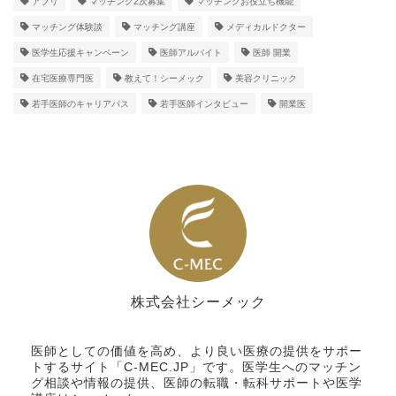
アプリ
マッチング2次募集
マッチングお役立ち機能
マッチング体験談
マッチング講座
メディカルドクター
医学生応援キャンペーン
医師アルバイト
医師 開業
在宅医療専門医
教えて！シーメック
美容クリニック
若手医師のキャリアパス
若手医師インタビュー
開業医
株式会社シーメック
シーメック
医師としての価値を高め、より良い医療の提供をサポー
トするサイト「C-MEC.JP」です。医学生へのマッチン
グ相談や情報の提供、医師の転職・転科サポートや医学