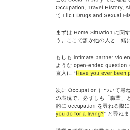
Occupation, Travel History, A
て
Illicit Drugs
and
Sexual Hi
まずは
Home Situation
に関す
う。ここで誰か他の人と一緒に
もしも intimate partner vi
ような open-ended q
直入に “
Have you ever been p
次に
Occupation
について尋ね
の表現で、必ずしも「職業」
的に occupation を尋ねる際
you do for a living?
” と尋ね