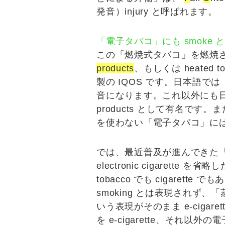
発音）
injury
と呼ばれます。
「電子タバコ」にも smoke
この「燃焼式タバコ」を燃焼
products
、もしくは
heated t
製の
IQOS
です。日本語では
音になります。これ以外にも
products として有名です。また、
を使わない「電子タバコ」に
では、最近普及が進んできた
electronic cigarette
を省略し
tobacco でも cigarette 
smoking とは表現されず、「
いう表現がそのまま e-cig
を e-cigarette、それ以外の電