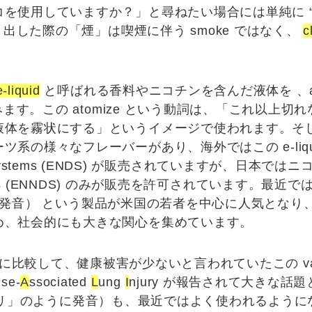
コを使用していますか？
」と尋ねたい場合には単純に 
吐き出した際の「
煙
」は喫煙に伴う smoke ではなく、
c
e-liquid
と呼ばれる
香料
や
ニコチン
を含んだ液体を 、
込みます。この atomize という動詞は、「これ以上
を霧状にする」というイメージで使われます。そしてこの 
系の様々なフレーバーがあり、海外ではこの e-liqu
systems
(
ENDS
) が販売されていますが、日本ではニ
s
(
ENNDS
) のみが販売を許可されています。最近で
発音） という製品が米国の若者を中心に人気となり
め、社会的にも大きな関心を集めています。
garette に比較して、健康被害が少ないと言われていたこの 
Use-
A
ssociated
L
ung
I
njury
が報告されて大きな話題
リ」のように発音）も、最近ではよく使われるように