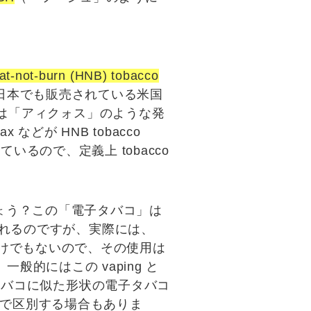
at-not-burn
(
HNB
)
tobacco
日本でも販売されている米国
は「
アィ
クォス」のような発
ax
などが HNB tobacco
使用しているので、定義上 tobacco
ょう？この「電子タバコ」は
れるのですが、
実際には、
るわけでもないので、その使用は
般的にはこの vaping と
きタバコに似た形状の電子タバコ
cesと呼んで区別する場合もありま