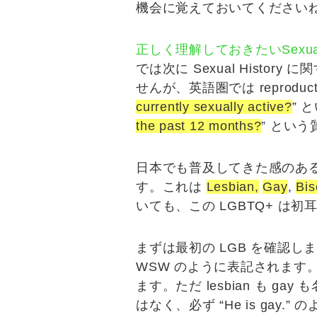
機会に覚えておいてください
正しく理解しておきたいSexuali
では次に
Sexual History
に関
せんが、英語圏では reproductiv
currently sexually active?
”
と
the past 12 months?
”
という
日本でも普及してきた感のある
す。これは
L
esbian,
G
ay
,
B
i
いても、この LGBTQ+ は
まずは最初の LGB を確認し
WSW のように表記されます
ます。ただ lesbian も ga
はなく、必ず “
He is gay.
” 