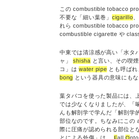
この combustible tobacco 
不要な「
細い葉巻
」
cigarillo
、
れら combustible tobacco
combustible cigarette
や
clas
中東では清涼感が高い「
水タ
ャ
」
shisha
と言い、その喫煙
コ
」は
water pipe
とも呼ばれま
bong
という器具の意味にもな
葉タバコを使った製品には、上記
では少なくなりましたが、「
んも解剖学で学んだ「
解剖学
部位なのです。ちなみにこの anat
際に圧痛が認められる部位となります
とによる外傷
」は、
F
all
O
nt