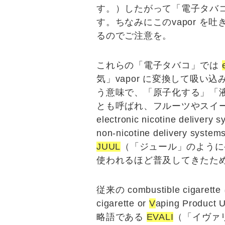
す。）したがって「
電子タバ
す。ちなみにこのvapor を
るのでご注意を。
これらの「電子タバコ」では
気」vapor に変換して吸い
う意味で、「原子化する」「液体
とも呼ばれ、フルーツやスイーツ
electronic nicotine delivery 
non-nicotine delivery system
JUUL
（「
ジュ
ール」のように
使われるほど普及してきたた
従来の combustible ci
cigarette or
V
aping Product 
略語である
EVALI
（「イ
ヴァ