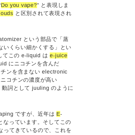
“
Do you vape?
” と表現しま
louds
と区別されて表現され
atomizer
という部品で「蒸
切れないくらい細かくする」とい
e-liquid は
e-juice
id にニコチンを含んだ
コチンを含まない
electronic
はニコチンの濃度が高い
、動詞として
juuling
のように
vaping ですが、近年は
E
-
となっています。そしてこの
なってきているので、これを