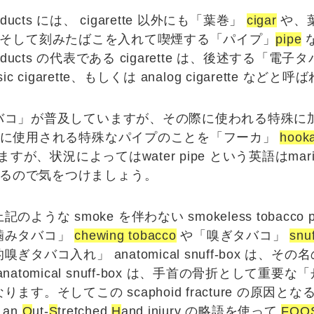
products には、 cigarette 以外にも「
葉巻
」
cigar
や、
そして刻みたばこを入れて喫煙する「
パイプ
」
pipe
 products の代表である
cigarette
は、後述する「電子タ
sic cigarette
、もしくは
analog cigarette
などと呼ば
バコ
」が普及していますが、その際に使われる特殊に
に使用される特殊なパイプのことを「
フーカ
」
hook
すが、状況によってはwater pipe という英語はmar
るので気をつけましょう。
のような smoke を伴わない
smokeless tobacco 
噛みタバコ
」
chewing tobacco
や「
嗅ぎタバコ
」
snuf
的嗅ぎタバコ入れ
」
anatomical snuff-box
は、その名の
omical snuff-box は、手首の骨折として重要な「
。そしてこの scaphoid fracture の原因とな
o an
O
ut-
S
tretched
H
and injury
の略語を使って
FOO