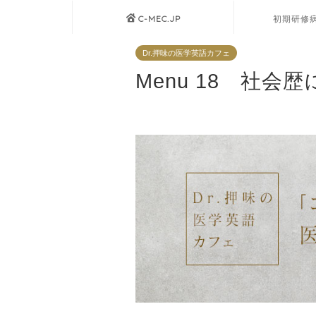
C-MEC.JP
初期研修
Dr.押味の医学英語カフェ
Menu 18 社会