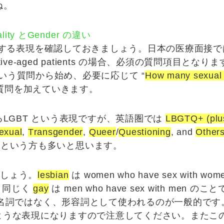
ね。
ty とGender の違い
する表現を確認しておきましょう。日本の医療面接で
e-aged p
atients の場合、必須の質問項目となり
いう質問から始め、必要に応じて
“
How many sexual 
質問を加えていきます。
LGBT という表現ですが、英語圏では
LBGTQ+ (plu
sexual
,
T
ransgender
,
Q
ueer
/
Q
uestioning
, and
O
ther
初耳という方も多いと思います。
ましょう。
lesbian
は
w
omen who have
s
ex with
w
om
。同じく
gay
は
m
en who have
s
ex with
m
en のこ
y も名詞ではなく、形容詞として使われるのが一般的です。ですから
のような表現になりますので注意してください。またこの ga