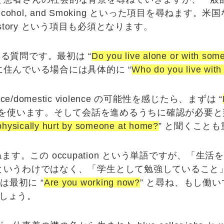
lcohol,
and
Smoking
といった項目を尋ねます。米国
story
という項目も必須となります。
る質問です。最初は “
Do you live alone or with som
住んでいる場合には具体的に “
Who do you live with
olence/domestic violence の可能性を感じたら、まずは “
uestion を使います。そして会話を進めるうちに確認が
hysically hurt by someone at home?
” と聞くこと
ます。この occupation という単語ですが、「生
というわけではなく、「学生として勉強していること
には最初に “
Are you working now?
” と尋ね、もし働い
ましょう。