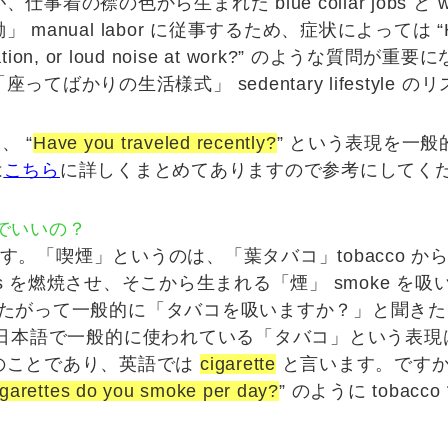
が、仕事着の襟の色から生まれた
blue collar jobs
と
w
働
」
manual labor
に従事するため、症状によっては “
tion, or loud noise at work?
” のような質問が重要になり
「
座ってばかりの生活様式
」
sedentary lifestyle
のリ
 “
Have you traveled recently?
” という表現を一
は
こちら
に詳しくまとめてありますので参考にしてく
 でいいの？
す。「
喫煙
」というのは、「葉タバコ」tobacco か
s
を燃焼させ、そこから生まれる「煙」 smoke を
たがって一般的に「
タバコを吸いますか？
」と聞きた
日本語で一般的に使われている「タバコ」という表現は、
のことであり、英語では
cigarette
と言います。です
garettes do you smoke per day?
” のように tobacco