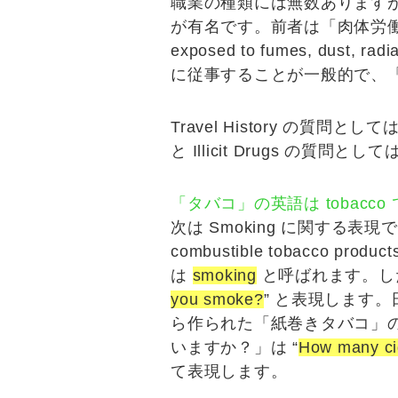
職業の種類には無数あります
が有名です。前者は「
肉体労
exposed to fumes, dust, radia
に従事することが一般的で、
Travel History
の質問としては、
と
Illicit Drugs
の質問として
「タバコ」の英語は tobacco
次は
Smoking
に関する表現で
combustible tobacco product
は
smoking
と呼ばれます。し
you smoke?
” と表現します。
ら作られた「
紙巻きタバコ
」
いますか？
」は “
How many ci
て表現します。