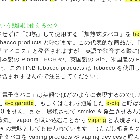
 という動詞は使えるの？
させずに「加熱」して使用する「
加熱式タバコ
」を
he
obacco products
と呼びます。この代表的な商品が、
「アイコス」と発音されますが、英語で発音する際に
日本製の
Ploom TECH
や、英国製の
Glo
、米国製の
P
この HNB tobacco products は tobacco を
は含まれませんので注意してください。
「
電子タバコ
」は英語ではどのように表現するのでし
た
e-cigarette
、もしくはこれを短縮した
e-cig
と呼ば
でもありません。
また、燃焼させて smoke を発生させ
蒸気
」
vapor
を吸い込むことから
vaping
と表現され、一
arette の意味としても使われています。（ただし紙巻
子タバコを vaping products や vaping devi