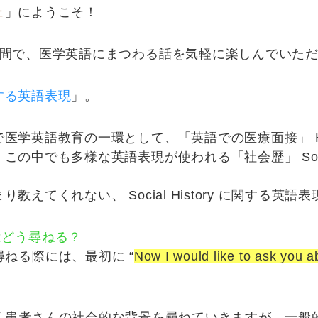
ェ
」にようこそ！
時間で、医学英語にまつわる話を気軽に楽しんでいた
する英語表現
」。
語教育の一環として、「英語での医療面接」 History Ta
。この中でも多様な英語表現が使われる「
社会歴
」
So
えてくれない、 Social History に関する英
してはどう尋ねる？
y を尋ねる際には、最初に “
Now I would like to ask you ab
y では幅広く患者さんの社会的な背景を尋ねていきますが、一