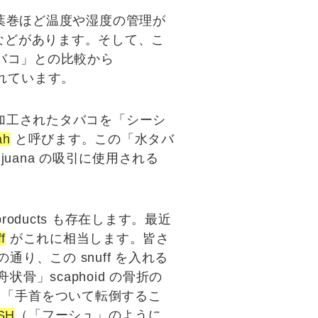
葉巻ほど温度や湿度の管理が
などがあります。そして、こ
バコ」との比較から
れています。
加工されたタバコを「
シーシ
ah
と呼びます。この「
水タバ
ijuana の吸引に使用される
products
も存在します。最近
f
がこれに相当します。皆さ
通り、この snuff を入れる
舟状骨」scaphoid の骨折の
る「
手首をついて転倒するこ
SH
（「
フ
ーシュ」のように