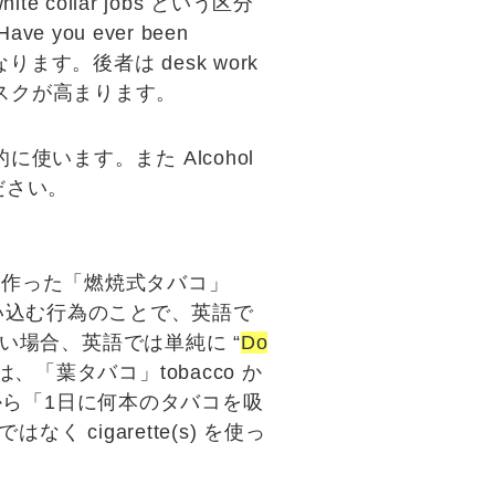
hite collar jobs
という区分
Have you ever been
ます。後者は desk work
スクが高まります。
般的に使います。また
Alcohol
ださい。
ら作った「
燃焼式タバコ
」
吸い込む行為のことで、英語で
い場合、英語では単純に “
Do
「葉タバコ」tobacco か
から「
1日に何本のタバコを吸
 ではなく cigarette(s) を使っ