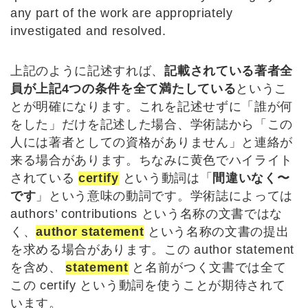
any part of the work are appropriately
investigated and resolved.
上記のように記述すれば、
記載されている著者全
員が上記4つの条件を全て満たしている
というこ
とが明確になります。これを記述せずに「誰が何
をした」だけを記述した場合、学術誌から「この
人には著者としての資格がありません」と連絡が
来る場合があります。ちなみに黄色でハイライト
されている
certify
という動詞は「
間違いなく〜
です
」という意味の動詞です。学術誌によっては
authors’ contributions という名称の文書ではな
く、
author statement
という名称の文書の提出
を求める場合があります。この author statement
を含め、
statement
と名前がつく文書では全て
この certify という動詞を使うことが期待されて
います。