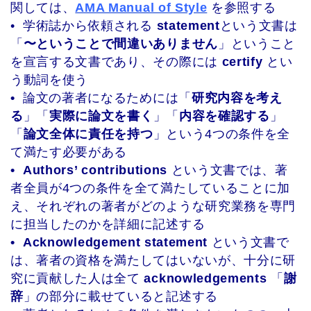
関しては、
AMA Manual of Style
を参照する
• 学術誌から依頼される
statement
という文書は
「
〜ということで間違いありません
」ということ
を宣言する文書であり、その際には
certify
とい
う動詞を使う
•
論文の著者になるためには「
研究内容を考え
る
」「
実際に論文を書く
」「
内容を確認する
」
「
論文全体に責任を持つ
」という4つの条件を全
て満たす必要がある
•
Authors’ contributions
という文書では、著
者全員が4つの条件を全て満たしていることに加
え、それぞれの著者がどのような研究業務を専門
に担当したのかを詳細に記述する
•
Acknowledgement statement
という文書で
は、著者の資格を満たしてはいないが、十分に研
究に貢献した人は全て
acknowledgements
「
謝
辞
」の部分に載せていると記述する