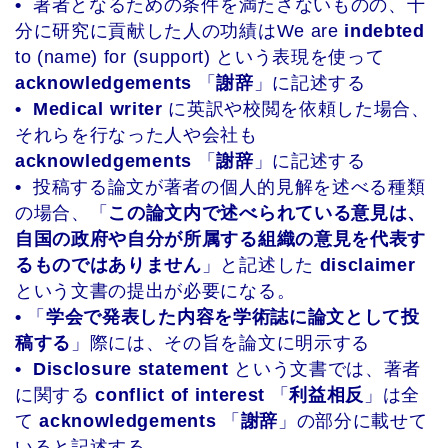
•
著者となるための条件を満たさないものの、十
分に研究に貢献した人の功績はWe are
indebted
to (name) for (support) という表現を使って
acknowledgements
「
謝辞
」に記述する
•
Medical writer
に英訳や校閲を依頼した場合、
それらを行なった人や会社も
acknowledgements
「
謝辞
」に記述する
•
投稿する論文が著者の個人的見解を述べる種類
の場合、「
この論文内で述べられている意見は、
自国の政府や自分が所属する組織の意見を代表す
るものではありません
」と記述した
disclaimer
という文書の提出が必要になる。
•
「
学会で発表した内容を学術誌に論文として投
稿する
」際には、その旨を論文に明示する
•
Disclosure statement
という文書では、著者
に関する
conflict of interest
「
利益相反
」は全
て
acknowledgements
「
謝辞
」の部分に載せて
いると記述する