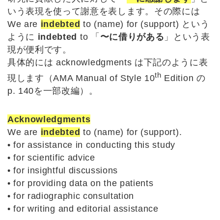
いう表現を使って謝意を表します。その際には
We are
indebted
to (name) for (support) という
ように
indebted
to 「
〜に借りがある
」という表
現が便利です。
具体的には acknowledgments は下記のように表
th
現します（AMA Manual of Style 10
Edition の
p. 140を一部改編）。
Acknowledgments
We are
indebted
to (name) for (support).
• for assistance in conducting this study
• for scientific advice
• for insightful discussions
• for providing data on the patients
• for radiographic consultation
• for writing and editorial assistance