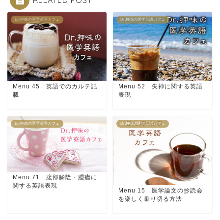
Dr.押味の医学英語カフェ
Dr.押味の医学英語カフェ
Menu 45 英語でのカルテ記
Menu 52 失神に関する英語
載
表現
Dr.押味の医学英語カフェ
Dr.押味の医学英語カフェ
Menu 71 腹部膨隆・腫瘤に
関する英語表現
Menu 15 医学論文の抄読会
を楽しく乗り切る方法