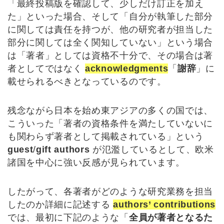
「最終投稿版を確認して、少しだけ訂正を加え
た」といった場合、そして「自分が執筆した部分
に関しては責任を持つが、他の研究者が担当した
部分に関しては全く関知していない」という場合
は「著者」としては資格不十分で、その場合は著
者としてではなく
acknowledgments
「
謝辞
」に
載せられるべきとなっているのです。
残念ながら日本を始め東アジアの多くの国では、
こういった「著者の資格条件を満たしていないに
も関わらず著者として掲載されている」という
guest
/
gift authors
が氾濫しているとして、欧米
諸国を中心に強い反感が見られています。
したがって、各著者がどのような研究業務を担当
したのか詳細に記述する
authors’ contributions
では、最初に下記のような「
全員が著者となるた