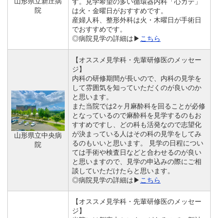
山形県立新庄病
す。見学希望の多い循環器内科「心カテ」
院
は火・金曜日がおすすめです。
産婦人科、整形外科は火・木曜日が手術日
でおすすめです。
◎病院見学の詳細は▶
こちら
【オススメ見学科・先輩研修医のメッセー
ジ】
内科の研修期間が長いので、内科の見学を
して雰囲気を知っていただくのが良いのか
と思います。
また当院では2ヶ月麻酔科を回ることが必修
となっているので麻酔科を見学するのもお
すすめですし、どの科も活発なので志望化
が決まっている人はその科の見学をしてみ
山形県立中央病
るのもいいと思います。 見学の日程につい
院
ては手術や検査日などと合わせるのが良い
と思いますので、見学の申込みの際にご相
談していただけたらと思います。
◎病院見学の詳細は▶
こちら
【オススメ見学科・先輩研修医のメッセー
ジ】