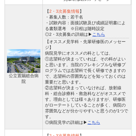
【
2・3次募集情報
】
・募集人数：若干名
・試験内容：面接試験及び成績証明書によ
る書類選考 ※日程は随時設定
◎2・3次募集の詳細は▶
こちら
【オススメ見学科・先輩研修医のメッセー
ジ】
病院見学にオススメの科としては、
①志望科が決まっていれば、その科がよい
と思います。当院のフレキシブルな研修プ
ログラムでは志望科で長く研修できますの
公立置賜総合病
で、志望科の雰囲気などを知っておくのは
院
重要だと思います。
②志望科が決まっていなければ、放射線
科・総合診療科・救急科などがオススメで
す。理由としては様々ありますが、研修医
がローテートしていることが多く、病院の
雰囲気などが分かりやすいと思うのが1つで
す。
◎病院見学の詳細は▶
こちら
【
2・3次募集情報
】