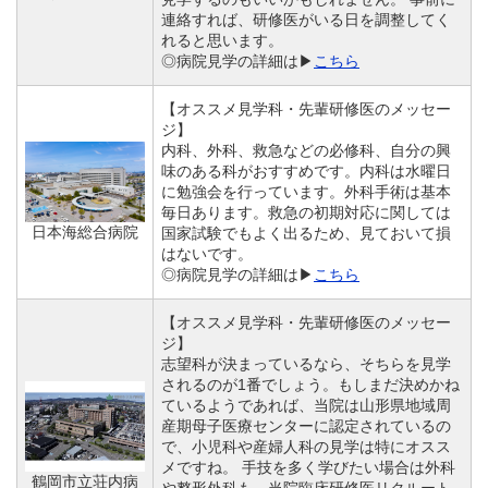
連絡すれば、研修医がいる日を調整してく
れると思います。
◎病院見学の詳細は▶
こちら
【オススメ見学科・先輩研修医のメッセー
ジ】
内科、外科、救急などの必修科、自分の興
味のある科がおすすめです。内科は水曜日
に勉強会を行っています。外科手術は基本
毎日あります。救急の初期対応に関しては
日本海総合病院
国家試験でもよく出るため、見ておいて損
はないです。
◎病院見学の詳細は▶
こちら
【オススメ見学科・先輩研修医のメッセー
ジ】
志望科が決まっているなら、そちらを見学
されるのが1番でしょう。もしまだ決めかね
ているようであれば、当院は山形県地域周
産期母子医療センターに認定されているの
で、小児科や産婦人科の見学は特にオスス
メですね。 手技を多く学びたい場合は外科
鶴岡市立荘内病