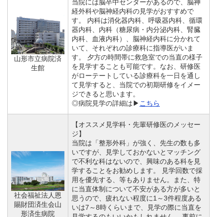
当院には脳卒中センターがあるので、脳神
経外科や脳神経内科の見学がおすすめで
す。 内科は消化器内科、呼吸器内科、循環
器内科、内科（糖尿病・内分泌内科、腎臓
内科、血液内科）、脳神経内科に分かれて
いて、それぞれの診療科に指導医がいま
す。 夕方の時間帯に救急室での当直の様子
山形市立病院済
を見学することも可能です。なお、研修医
生館
がローテートしている診療科を一日を通し
て見学すると、当院での初期研修をイメー
ジできると思います。
◎病院見学の詳細は▶
こちら
【オススメ見学科・先輩研修医のメッセー
ジ】
当院は「整形外科」が強く、先生の数も多
いですが、見学しておかないとマッチング
で不利な科はないので、興味のある科を見
学することをお勧めします。 見学回数で採
用を優先する、等もありません。また、特
に当直体制について不安がある方が多いと
社会福祉法人恩
思うので、疲れない程度に1～3件程度ある
賜財団済生会山
いは7～8時くらいまで、見学の際に当直を
形済生病院
見学するのもいいかもしれません。 事前に