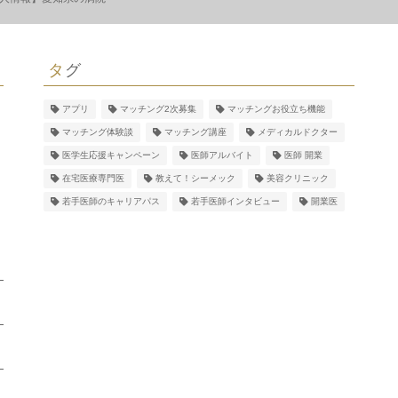
タグ
アプリ
マッチング2次募集
マッチングお役立ち機能
マッチング体験談
マッチング講座
メディカルドクター
医学生応援キャンペーン
医師アルバイト
医師 開業
在宅医療専門医
教えて！シーメック
美容クリニック
若手医師のキャリアパス
若手医師インタビュー
開業医