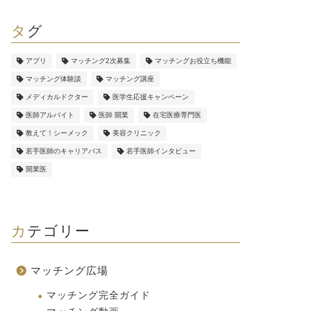
タグ
アプリ
マッチング2次募集
マッチングお役立ち機能
マッチング体験談
マッチング講座
メディカルドクター
医学生応援キャンペーン
医師アルバイト
医師 開業
在宅医療専門医
教えて！シーメック
美容クリニック
若手医師のキャリアパス
若手医師インタビュー
開業医
カテゴリー
マッチング広場
マッチング完全ガイド