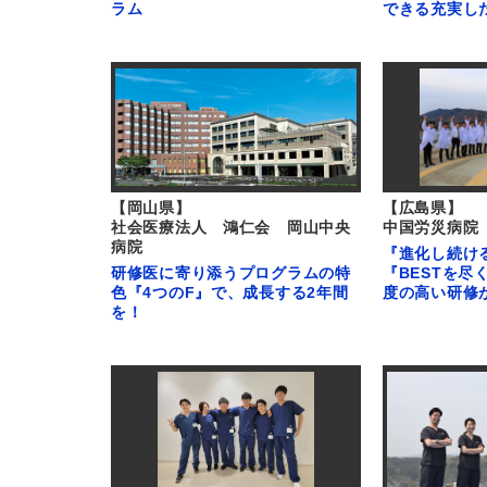
ラム
できる充実し
【岡山県】
【広島県】
社会医療法人 鴻仁会 岡山中央
中国労災病院
病院
『進化し続け
研修医に寄り添うプログラムの特
『BESTを尽
色『4つのF』で、成長する2年間
度の高い研修
を！