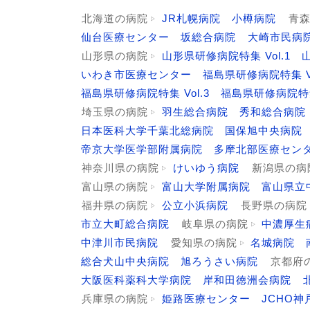
北海道の病院
JR札幌病院
小樽病院
青
仙台医療センター
坂総合病院
大崎市民病
山形県の病院
山形県研修病院特集 Vol.1
いわき市医療センター
福島県研修病院特集 Vo
福島県研修病院特集 Vol.3
福島県研修病院特集 
埼玉県の病院
羽生総合病院
秀和総合病院
日本医科大学千葉北総病院
国保旭中央病院
帝京大学医学部附属病院
多摩北部医療セン
神奈川県の病院
けいゆう病院
新潟県の病
富山県の病院
富山大学附属病院
富山県立
福井県の病院
公立小浜病院
長野県の病院
市立大町総合病院
岐阜県の病院
中濃厚生
中津川市民病院
愛知県の病院
名城病院
総合犬山中央病院
旭ろうさい病院
京都府
大阪医科薬科大学病院
岸和田徳洲会病院
兵庫県の病院
姫路医療センター
JCHO