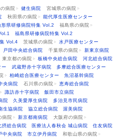
森の病院
健生病院
宮城県の病院
院
秋田県の病院
能代厚生医療センター
山形県研修病院特集 Vol.2
福島県の病院
l.1
福島県研修病院特集 Vol.2
Vol.4
茨城県の病院
水戸医療センター
戸田中央総合病院
千葉県の病院
新東京病院
東京都の病院
板橋中央総合病院
河北総合病院
ター
武蔵野赤十字病院
多摩総合医療センター
院
柏崎総合医療センター
魚沼基幹病院
中央病院
石川県の病院
恵寿総合病院
諏訪赤十字病院
飯田市立病院
病院
久美愛厚生病院
多治見市民病院
南生協病院
協立総合病院
渥美病院
の病院
新京都南病院
大阪府の病院
北摂総合病院
医療法人春秋会 城山病院
住友病院
神戸中央病院
市立伊丹病院
和歌山県の病院