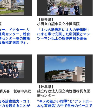
【福井県】
院
杉田玄白記念公立小浜病院
ター、ドクターヘリ
「１つの診療科に１人の研修医」
経病センター、総合
にする事で充実した症例数とマン
療センター等の機能
ツーマン以上の指導体制を確保
救急指定病院です。
【岐阜県】
 明芳会 板橋中央総
独立行政法人国立病院機構長良医
療センター
なる診療能力・コミ
”キメの細かい指導”と”アットホー
ン力を鍛えることが
ムな雰囲気”の中で自分のペースで