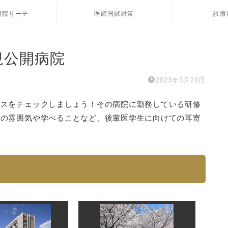
病院サーチ
医師国試対策
診療
規公開病院
2023年3月24日
イスをチェックしましょう！その病院に勤務している研修
院の雰囲気や学べることなど、後輩医学生に向けての耳寄