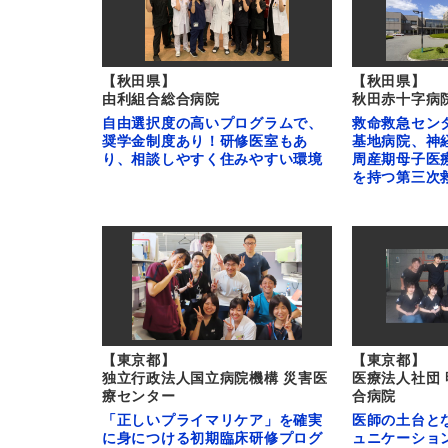
【秋田県】
【秋田県】
由利組合総合病院
秋田赤十字病
自由選択度の高いプログラムで、
救命救急セン
奨学金制度あり！研修医室もあ
基地病院、神
り、相談しやすく住みやすい環境
周産期母子医
を持つ第三次
【東京都】
【東京都】
独立行政法人国立病院機構 災害医
医療法人社団
療センター
合病院
「正しいプライマリケア」を確実
医師の土台と
に身につける初期臨床研修プログ
ュニケーショ