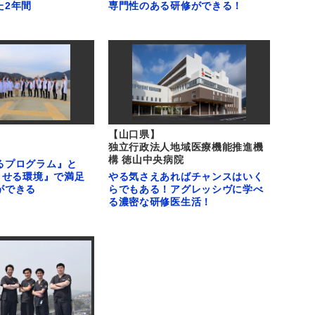
た2年間
専門性のある研修ができる！
【山口県】
独立行政法人地域医療機能推進機
構 徳山中央病院
るプログラム』と
くせる環境』で満足
やる気さえあればチャンスはいく
ができる
らでもある！アグレッシヴに学べ
る濃密な研修医生活！