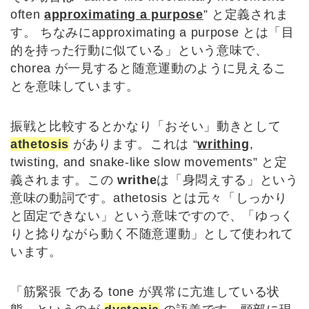
often
approximating a purpose
” と定義されま
す。 ちなみにapproximating a purpose とは「目
的を持った行動に似ている」という意味で、
chorea が一見すると随意運動のように見えるこ
とを意味しています。
振戦と比較するとかなり「おそい」動きとして
athetosis
があります。これは “
writhing
,
twisting, and snake-like slow movements” と定
義されます。この
writhe
は「身悶えする」という
意味の動詞です。athetosis とは元々「しっかり
と固定できない」という意味ですので、「ゆっく
りと捻りながら動く不随意運動」として使われて
います。
「筋緊張 である tone が異常に亢進している状