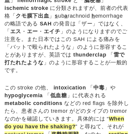
血
」
hemorrhagic stroke
と「
脳梗塞
」
ischemic stroke
に分類されますが、前者の代表
格「
クモ膜下出血
」
s
ub
a
rachnoid
h
emorrhage
の略語である
SAH
の発音は「ザー」ではなく、
「
エス
・
エー
・
エイチ
」のようになりますのでご
注意を。また日本ではこの SAH による痛みを
「バットで殴られたような」のように形容するこ
とがありますが、英語では
thunderclap
「
雷で
打たれたような
」のように形容することが一般的
です。
この stroke の他、
intoxication
「
中毒
」や
hypoglycemia
「
低血糖
」に代表される
metabolic conditions
などの red flags を除外し
たら、患者さんの tremor がどのタイプの tremor
なのかを確認していきます。具体的には “
When
do you have the shaking?
” と尋ねて、それが