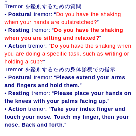
Tremor を鑑別するための質問
•
Postural
tremor: “
Do you have the shaking
when your hands are outstretched?
”
•
Resting
tremor: “
Do you have the shaking
when you are sitting and relaxed?
”
•
Action
tremor: “
Do you have the shaking when
you are doing a specific task, such as writing or
holding a cup?
”
Tremor を鑑別するための身体診察での指示
•
Postural
tremor: “
Please extend your arms
and fingers and hold them.
”
•
Resting
tremor: “
Please place your hands on
the knees with your palms facing up.
”
•
Action
tremor: “
Take your index finger and
touch your nose. Touch my finger, then your
nose. Back and forth.
”