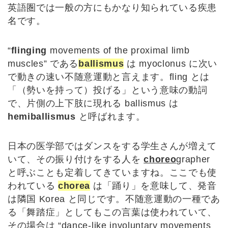
英語圏では一般の方にもかなり知られている疾患
名です。
“
flinging
movements of the proximal limb
muscles” である
ballismus
は myoclonus に次い
で動きの速い不随意運動と言えます。fling とは
「（勢いを持って）投げる」という意味の動詞
で、片側の上下肢に現れる ballismus は
hemiballismus
と呼ばれます。
日本の医学部ではダンスをする学生さんが増えて
いて、その振り付けをする人を
choreo
grapher
と呼ぶことも定着してきていますね。ここでも使
われている
chorea
は「踊り」を意味して、発音
は隣国 Korea と同じです。不随意運動の一種であ
る「舞踏症」としてもこの言葉は使われていて、
その場合は “dance-like involuntary movements