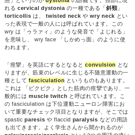
態」というのが
dystonia
の語義です。頸部に現
れる
cervical dystonia
の一種である「
斜頸
」
torticollis
は、
twisted neck
や
wry neck
とい
った表現で一般の人には呼ばれています。この
wry は「ゥラァィ」のような発音で「よじれる」
を意味し、 wry face 「しかめっ面」のように使
われます。
「痙攣」を英語にするとなると
convulsion
とな
りますが、筋束のレベルに生じる不随意運動の一
種として
fasciculation
というものもあります。
これは 「ピクピク」とした筋肉の痙攣であり、一
般的には
muscle twitch
と呼ばれています。こ
の fasciculation は下位運動ニューロン障害にお
いて重要なチェック項目となりますが、そこでは
spastic
paresis
や flaccid
paralysis
などの用語
も出てきます。よく学生さんから聞かれるのが