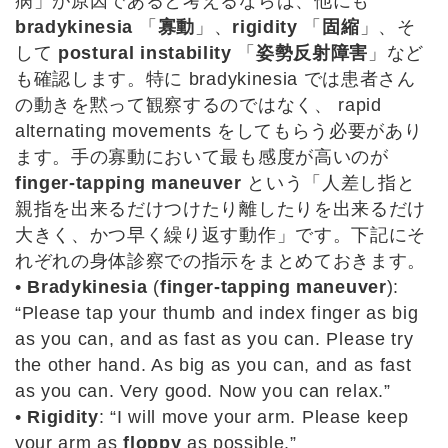
病」が原因であると考えるならば、他にも
bradykinesia
「
寡動
」、
rigidity
「
固縮
」、そ
して
postural instability
「
姿勢反射障害
」など
も確認します。特に bradykinesia では患者さん
の動きを黙って観察するのではなく、 rapid
alternating movements をしてもらう必要があり
ます。手の寡動において最も感度が高いのが
finger-tapping maneuver
という「人差し指と
親指を出来るだけつけたり離したりを出来るだけ
大きく、かつ早く繰り返す動作」です。下記にそ
れぞれの身体診察での指示をまとめておきます。
•
Bradykinesia
(
finger-tapping maneuver
):
“Please tap your thumb and index finger as big
as you can, and as fast as you can. Please try
the other hand. As big as you can, and as fast
as you can. Very good. Now you can relax.”
•
Rigidity
: “I will move your arm. Please keep
your arm as
floppy
as possible.”