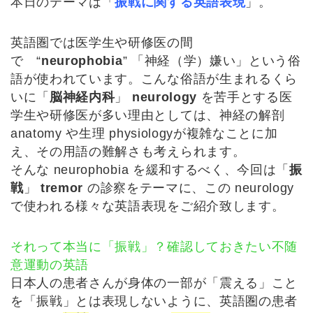
本日のテーマは「
振戦に関する英語表現
」。
英語圏では医学生や研修医の間
で “
neurophobia
” 「神経（学）嫌い」という俗
語が使われています。こんな俗語が生まれるくら
いに「
脳神経内科
」
neurology
を苦手とする医
学生や研修医が多い理由としては、神経の解剖
anatomy や生理 physiologyが複雑なことに加
え、その用語の難解さも考えられます。
そんな neurophobia を緩和するべく、今回は「
振
戦
」
tremor
の診察をテーマに、この neurology
で使われる様々な英語表現をご紹介致します。
それって本当に「振戦」？確認しておきたい不随
意運動の英語
日本人の患者さんが身体の一部が「震える」こと
を「振戦」とは表現しないように、英語圏の患者