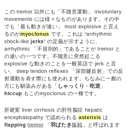
この tremor 以外にも「不随意運動」 involuntary
movements には様々なものがあります。その中
でも「最も動きが速い」 most explosive と言え
るのが
myoclonus
です。これは “arrhythmic
shock-like
jerks
” の定義が示すように、
arrhythmic 「不規則的」であることが tremor と
の違いの一つです。不随意に突然起こる
explosive な動きのことを一般英語で jerk と言
い、 deep tendon reflexes 「深部腱反射」での反
射運動を表す際にも使われます。ちなみに一般の
方にも馴染みがある「
しゃっくり
・
吃逆
」
hiccup
もこのmyoclonus の一種です。
肝硬変 liver cirrhosis の肝性脳症 hepatic
encephalopathy で認められる
asterixis
は
flapping
tremor
「
羽ばたき
振戦
」と呼ばれます