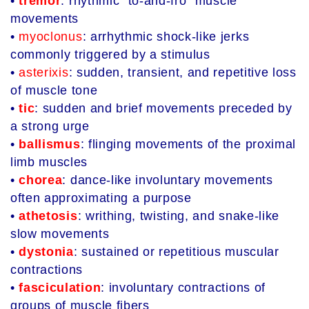
•
tremor
: rhythmic “to-and-fro” muscle
movements
•
myoclonus
: arrhythmic shock-like jerks
commonly triggered by a stimulus
•
asterixis
: sudden, transient, and repetitive loss
of muscle tone
•
tic
: sudden and brief movements preceded by
a strong urge
•
ballismus
: flinging movements of the proximal
limb muscles
•
chorea
: dance-like involuntary movements
often approximating a purpose
•
athetosis
: writhing, twisting, and snake-like
slow movements
•
dystonia
: sustained or repetitious muscular
contractions
•
fasciculation
: involuntary contractions of
groups of muscle fibers