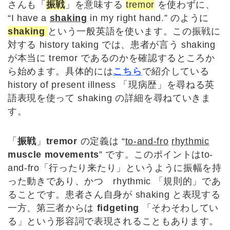
さんも「
振戦
」を意味する
tremor
を使わずに、
“I have a
shaking
in my right hand.” のように
shaking
という一般英語を使います。この振戦に
対する history taking では、患者が言う
shaking
が本当に tremor であるのかを確認するところか
ら始めます。具体的には
こちら
で紹介している
history of present illness 「現病歴」を尋ねる英
語表現を使って shaking の詳細を尋ねていきま
す。
「
振戦
」
tremor
の定義は “
to-and-fro
rhythmic
muscle movements
” です。このポイントはto-
and-fro「行ったり来たり」というように振幅を持
った動きであり、かつ rhythmic 「規則的」であ
ることです。患者さん自身が shaking と表現する
一方、第三者からは
fidgeting
「そわそわしてい
る」という形容詞で表現されることもあります。