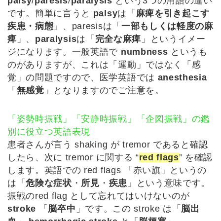
palsy
/
paresis
/
paralysis
という3つの用語の違い
です。簡単に言うと
palsy
は「
麻痺を引き起こす
疾患・病態
」、paresisは「
一部もしくは軽度の麻
痺
」、
paralysis
は「
完全な麻痺
」というイメー
ジになります。一般英語で
numbness
というも
のがありますが、これは「運動」ではなく「感
覚」の問題ですので、医学英語では
anesthesia
「
無感覚
」となりますのでご注意を。
「姿勢時振戦」「安静時振戦」「企図振戦」の鑑
別に役立つ英語表現
患者さんが言う shaking が tremor であると確認
したら、次に tremor に関する “
red flags
” を確認
します。英語での red flags 「赤い旗」というの
は「
危険な症状
・
所見
・
疾患
」という意味です。
振戦のred flag として忘れてはいけないのが
stroke
「
脳卒中
」です。この stroke は「
脳出