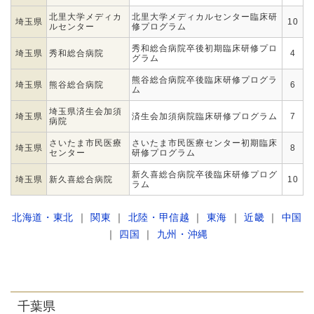
北里大学メディカ
北里大学メディカルセンター臨床研
埼玉県
10
ルセンター
修プログラム
秀和総合病院卒後初期臨床研修プロ
埼玉県
秀和総合病院
4
グラム
熊谷総合病院卒後臨床研修プログラ
埼玉県
熊谷総合病院
6
ム
埼玉県済生会加須
埼玉県
済生会加須病院臨床研修プログラム
7
病院
さいたま市民医療
さいたま市民医療センター初期臨床
埼玉県
8
センター
研修プログラム
新久喜総合病院卒後臨床研修プログ
埼玉県
新久喜総合病院
10
ラム
北海道・東北
｜
関東
｜
北陸・甲信越
｜
東海
｜
近畿
｜
中国
｜
四国
｜
九州・沖縄
千葉県