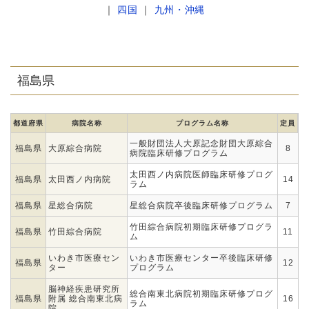
｜
四国
｜
九州・沖縄
福島県
都道府県
病院名称
プログラム名称
定員
一般財団法人大原記念財団大原綜合
福島県
大原綜合病院
8
病院臨床研修プログラム
太田西ノ内病院医師臨床研修プログ
福島県
太田西ノ内病院
14
ラム
福島県
星総合病院
星総合病院卒後臨床研修プログラム
7
竹田綜合病院初期臨床研修プログラ
福島県
竹田綜合病院
11
ム
いわき市医療セン
いわき市医療センター卒後臨床研修
福島県
12
ター
プログラム
脳神経疾患研究所
総合南東北病院初期臨床研修プログ
福島県
附属 総合南東北病
16
ラム
院