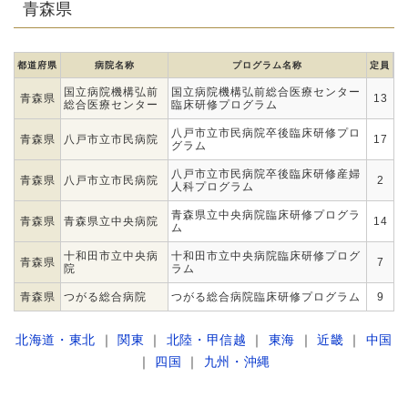
青森県
都道府県
病院名称
プログラム名称
定員
国立病院機構弘前
国立病院機構弘前総合医療センター
青森県
13
総合医療センター
臨床研修プログラム
八戸市立市民病院卒後臨床研修プロ
青森県
八戸市立市民病院
17
グラム
八戸市立市民病院卒後臨床研修産婦
青森県
八戸市立市民病院
2
人科プログラム
青森県立中央病院臨床研修プログラ
青森県
青森県立中央病院
14
ム
十和田市立中央病
十和田市立中央病院臨床研修プログ
青森県
7
院
ラム
青森県
つがる総合病院
つがる総合病院臨床研修プログラム
9
北海道・東北
｜
関東
｜
北陸・甲信越
｜
東海
｜
近畿
｜
中国
｜
四国
｜
九州・沖縄