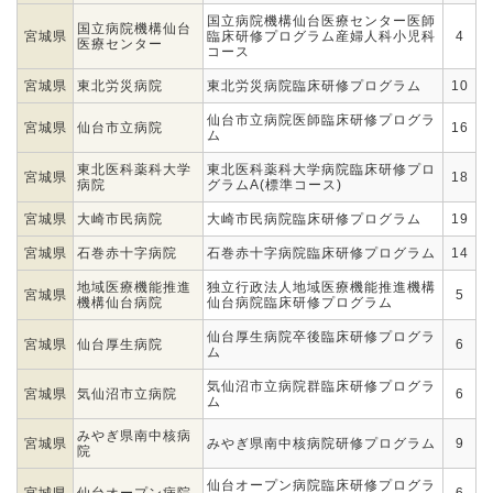
国立病院機構仙台医療センター医師
国立病院機構仙台
宮城県
臨床研修プログラム産婦人科小児科
4
医療センター
コース
宮城県
東北労災病院
東北労災病院臨床研修プログラム
10
仙台市立病院医師臨床研修プログラ
宮城県
仙台市立病院
16
ム
東北医科薬科大学
東北医科薬科大学病院臨床研修プロ
宮城県
18
病院
グラムA(標準コース)
宮城県
大崎市民病院
大崎市民病院臨床研修プログラム
19
宮城県
石巻赤十字病院
石巻赤十字病院臨床研修プログラム
14
地域医療機能推進
独立行政法人地域医療機能推進機構
宮城県
5
機構仙台病院
仙台病院臨床研修プログラム
仙台厚生病院卒後臨床研修プログラ
宮城県
仙台厚生病院
6
ム
気仙沼市立病院群臨床研修プログラ
宮城県
気仙沼市立病院
6
ム
みやぎ県南中核病
宮城県
みやぎ県南中核病院研修プログラム
9
院
仙台オープン病院臨床研修プログラ