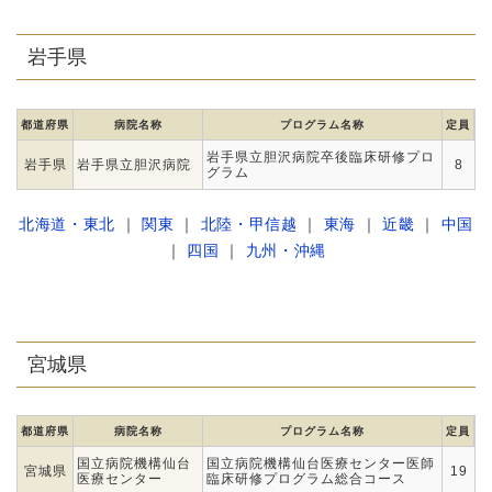
岩手県
都道府県
病院名称
プログラム名称
定員
岩手県立胆沢病院卒後臨床研修プロ
岩手県
岩手県立胆沢病院
8
グラム
北海道・東北
｜
関東
｜
北陸・甲信越
｜
東海
｜
近畿
｜
中国
｜
四国
｜
九州・沖縄
宮城県
都道府県
病院名称
プログラム名称
定員
国立病院機構仙台
国立病院機構仙台医療センター医師
宮城県
19
医療センター
臨床研修プログラム総合コース