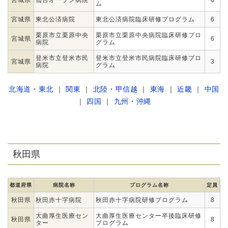
宮城県
仙台オープン病院
6
ム
宮城県
東北公済病院
東北公済病院臨床研修プログラム
6
栗原市立栗原中央
栗原市立栗原中央病院臨床研修プロ
宮城県
6
病院
グラム
登米市立登米市民
登米市立登米市民病院臨床研修プロ
宮城県
3
病院
グラム
北海道・東北
｜
関東
｜
北陸・甲信越
｜
東海
｜
近畿
｜
中国
｜
四国
｜
九州・沖縄
秋田県
都道府県
病院名称
プログラム名称
定員
秋田県
秋田赤十字病院
秋田赤十字病院研修プログラム
8
大曲厚生医療セン
大曲厚生医療センター卒後臨床研修
秋田県
8
ター
プログラム