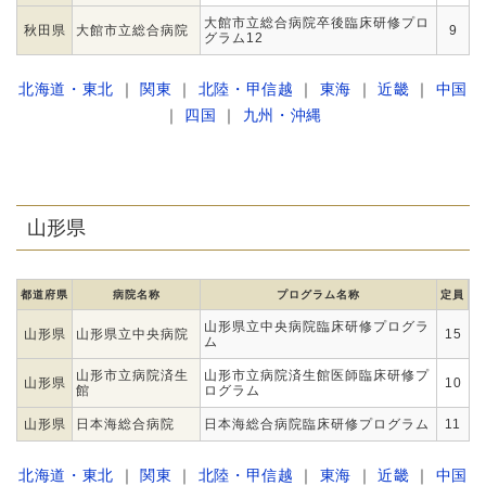
大館市立総合病院卒後臨床研修プロ
秋田県
大館市立総合病院
9
グラム12
北海道・東北
｜
関東
｜
北陸・甲信越
｜
東海
｜
近畿
｜
中国
｜
四国
｜
九州・沖縄
山形県
都道府県
病院名称
プログラム名称
定員
山形県立中央病院臨床研修プログラ
山形県
山形県立中央病院
15
ム
山形市立病院済生
山形市立病院済生館医師臨床研修プ
山形県
10
館
ログラム
山形県
日本海総合病院
日本海総合病院臨床研修プログラム
11
北海道・東北
｜
関東
｜
北陸・甲信越
｜
東海
｜
近畿
｜
中国