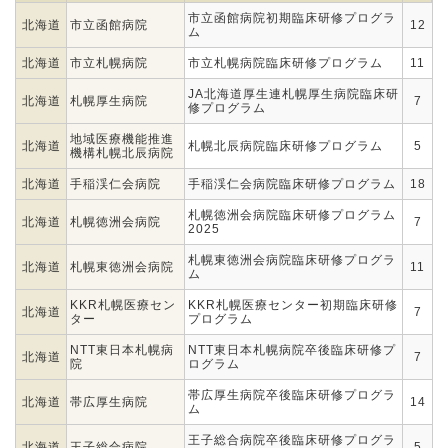
市立函館病院初期臨床研修プログラ
北海道
市立函館病院
12
ム
北海道
市立札幌病院
市立札幌病院臨床研修プログラム
11
JA北海道厚生連札幌厚生病院臨床研
北海道
札幌厚生病院
7
修プログラム
地域医療機能推進
北海道
札幌北辰病院臨床研修プログラム
5
機構札幌北辰病院
北海道
手稲渓仁会病院
手稲渓仁会病院臨床研修プログラム
18
札幌徳洲会病院臨床研修プログラム
北海道
札幌徳洲会病院
7
2025
札幌東徳洲会病院臨床研修プログラ
北海道
札幌東徳洲会病院
11
ム
KKR札幌医療セン
KKR札幌医療センター初期臨床研修
北海道
7
ター
プログラム
NTT東日本札幌病
NTT東日本札幌病院卒後臨床研修プ
北海道
7
院
ログラム
帯広厚生病院卒後臨床研修プログラ
北海道
帯広厚生病院
14
ム
王子総合病院卒後臨床研修プログラ
北海道
王子総合病院
5