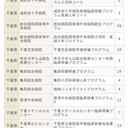
千葉県
成田赤十字病院
2
ラム小児科コース
成田赤十字病院初期臨床研修プログ
千葉県
成田赤十字病院
2
ラム産婦人科コース
総合病院国保旭中
総合病院国保旭中央病院総合プログ
千葉県
26
央病院
ラム
総合病院国保旭中
総合病院国保旭中央病院小児科・産
千葉県
4
央病院
婦人科プログラム
千葉県
千葉労災病院
千葉労災病院卒後研修プログラム
10
帝京大学ちば総合
帝京大学ちば総合医療センター初期
千葉県
3
医療センター
臨床研修プログラム
千葉県
亀田総合病院
亀田初期研修プログラム
16
千葉県
亀田総合病院
亀田小児科産婦人科プログラム
4
千葉県
亀田総合病院
地域ジェネラリストプログラム
4
君津中央病院群臨床研修プログラム
千葉県
君津中央病院
12
II
千葉メディカルセ
千葉メディカルセンター臨床研修プ
千葉県
7
ンター
ログラム
千葉県がんセンタ
千葉県立病院群卒後臨床研修自由選
千葉県
13
ー
択プログラム