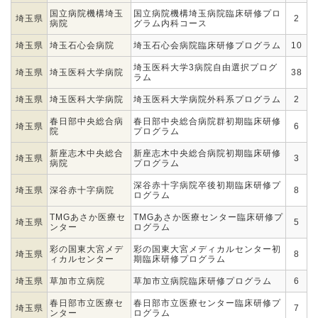
国立病院機構埼玉
国立病院機構埼玉病院臨床研修プロ
埼玉県
2
病院
グラム内科コース
埼玉県
埼玉石心会病院
埼玉石心会病院臨床研修プログラム
10
埼玉医科大学3病院自由選択プログ
埼玉県
埼玉医科大学病院
38
ラム
埼玉県
埼玉医科大学病院
埼玉医科大学病院外科系プログラム
2
春日部中央総合病
春日部中央総合病院群初期臨床研修
埼玉県
6
院
プログラム
新座志木中央総合
新座志木中央総合病院初期臨床研修
埼玉県
3
病院
プログラム
深谷赤十字病院卒後初期臨床研修プ
埼玉県
深谷赤十字病院
8
ログラム
TMGあさか医療セ
TMGあさか医療センター臨床研修プ
埼玉県
5
ンター
ログラム
彩の国東大宮メデ
彩の国東大宮メディカルセンター初
埼玉県
8
ィカルセンター
期臨床研修プログラム
埼玉県
草加市立病院
草加市立病院臨床研修プログラム
6
春日部市立医療セ
春日部市立医療センター臨床研修プ
埼玉県
7
ンター
ログラム