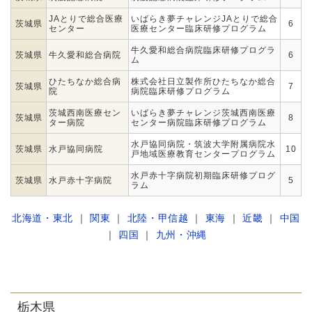
JAとりで総合医療
いばらき夢チャレンジJAとりで総合
茨城県
6
センター
医療センター臨床研修プログラム
牛久愛和総合病院臨床研修プログラ
茨城県
牛久愛和総合病院
6
ム
ひたちなか総合病
株式会社日立製作所ひたちなか総合
茨城県
7
院
病院臨床研修プログラム
茨城西南医療セン
いばらき夢チャレンジ茨城西南医療
茨城県
8
ター病院
センター病院臨床研修プログラム
水戸協同病院・筑波大学附属病院水
茨城県
水戸協同病院
10
戸地域医療教育センタープログラム
水戸赤十字病院初期臨床研修プログ
茨城県
水戸赤十字病院
5
ラム
北海道・東北
｜
関東
｜
北陸・甲信越
｜
東海
｜
近畿
｜
中国
｜
四国
｜
九州・沖縄
栃木県