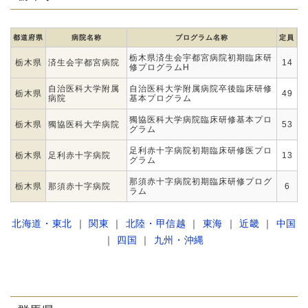
都道府県
病院名称
プログラム名称
定員
栃木県済生会宇都宮病院初期臨床研
栃木県
済生会宇都宮病院
14
修プログラムH
自治医科大学附属
自治医科大学附属病院卒後臨床研修
栃木県
49
病院
基本プログラム
獨協医科大学病院臨床研修基本プロ
栃木県
獨協医科大学病院
53
グラム
足利赤十字病院初期臨床研修医プロ
栃木県
足利赤十字病院
13
グラム
那須赤十字病院初期臨床研修プログ
栃木県
那須赤十字病院
6
ラム
北海道・東北
｜
関東
｜
北陸・甲信越
｜
東海
｜
近畿
｜
中国
｜
四国
｜
九州・沖縄