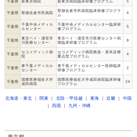
千葉県
新東京病院
新東京病院臨床研修プログラム
5
聖隷佐倉市民病院臨床研修プログラ
千葉県
聖隷佐倉市民病院
4
ム
千葉中央メディカ
千葉中央メディカルセンター臨床研
千葉県
5
ルセンター
修プログラム
東京ベイ・浦安市
東京ベイ・浦安市川医療センター初
千葉県
8
川医療センター
期臨床研修プログラム
セコメディック病
セコメディック病院救急・基本診療
千葉県
4
院
重点型プログラム
東千葉メディカル
東千葉メディカルセンター医師臨床
千葉県
2
センター
研修プログラム
国際医療福祉大学
国際医療福祉大学成田病院臨床研修
千葉県
24
成田病院
プログラム
北海道・東北
｜
関東
｜
北陸・甲信越
｜
東海
｜
近畿
｜
中国
｜
四国
｜
九州・沖縄
東京都