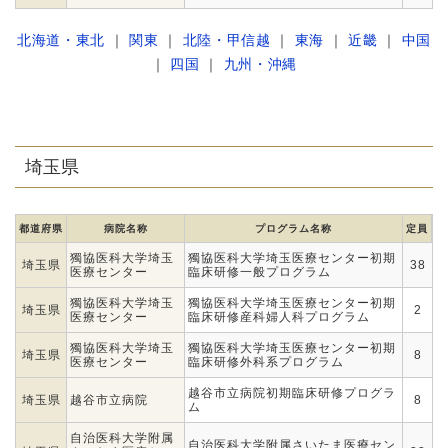
北海道・東北
｜
関東
｜
北陸・甲信越
｜
東海
｜
近畿
｜
中国
｜
四国
｜
九州・沖縄
埼玉県
都道府県
病院名称
プログラム名称
定員
獨協医科大学埼玉
獨協医科大学埼玉医療センター初期
埼玉県
38
医療センター
臨床研修一般プログラム
獨協医科大学埼玉
獨協医科大学埼玉医療センター初期
埼玉県
2
医療センター
臨床研修産科婦人科プログラム
獨協医科大学埼玉
獨協医科大学埼玉医療センター初期
埼玉県
8
医療センター
臨床研修外科系プログラム
越谷市立病院初期臨床研修プログラ
埼玉県
越谷市立病院
8
ム
自治医科大学附属
自治医科大学附属さいたま医療セン