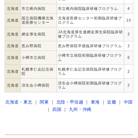
北海道
市立稚内病院
市立稚内病院臨床研修プログラム
4
国立病院機構北海
北海道医療センター初期臨床研修プ
北海道
10
道医療センター
ログラム
JA北海道厚生連網走厚生病院臨床研
北海道
網走厚生病院
2
修プログラム
北海道
恵み野病院
恵み野病院卒後臨床研修プログラム
2
小樽市立病院初期臨床研修プログラ
北海道
小樽市立病院
6
ム
札幌孝仁会記念病
札幌孝仁会記念病院臨床研修プログ
北海道
2
院
ラム
済生会小樽病院初期臨床研修プログ
北海道
済生会小樽病院
2
ラム
北海道・東北
｜
関東
｜
北陸・甲信越
｜
東海
｜
近畿
｜
中国
｜
四国
｜
九州・沖縄