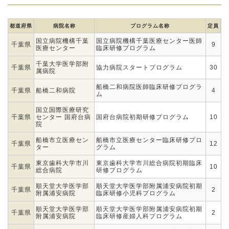
都道府県
病院名称
プログラム名称
定員
国立病院機構千葉
国立病院機構千葉医療センター医師
千葉県
9
医療センター
臨床研修プログラム
千葉大学医学部附
千葉県
協力病院スタートプログラム
30
属病院
船橋二和病院医師臨床研修プログラ
千葉県
船橋二和病院
4
ム
国立国際医療研究
千葉県
センター 国府台病
国府台病院初期研修プログラム
10
院
船橋市立医療セン
船橋市立医療センター臨床研修プロ
千葉県
12
ター
グラム
東京歯科大学市川
東京歯科大学市川総合病院初期臨床
千葉県
10
総合病院
研修プログラム
順天堂大学医学部
順天堂大学医学部附属浦安病院初期
千葉県
2
附属浦安病院
臨床研修小児科プログラム
順天堂大学医学部
順天堂大学医学部附属浦安病院初期
千葉県
2
附属浦安病院
臨床研修産婦人科プログラム