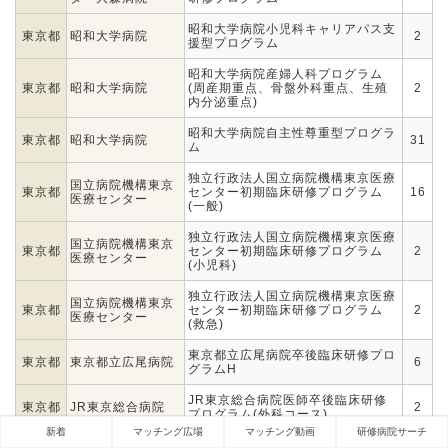
昭和大学病院小児科キャリアパス支
東京都
昭和大学病院
2
援型プログラム
昭和大学病院産婦人科プログラム
東京都
昭和大学病院
(周産期重点、骨盤外科重点、生殖
2
内分泌重点)
昭和大学病院自主性尊重型プログラ
東京都
昭和大学病院
31
ム
独立行政法人国立病院機構東京医療
国立病院機構東京
東京都
センター初期臨床研修プログラム
16
医療センター
(一般)
独立行政法人国立病院機構東京医療
国立病院機構東京
東京都
センター初期臨床研修プログラム
2
医療センター
(小児科)
独立行政法人国立病院機構東京医療
国立病院機構東京
東京都
センター初期臨床研修プログラム
2
医療センター
(救急)
東京都立広尾病院卒後臨床研修プロ
東京都
東京都立広尾病院
6
グラムH
JR東京総合病院医師卒後臨床研修
東京都
JR東京総合病院
2
プログラム(外科コース)
新着
マッチング広場
マッチング動画
研修病院サーチ
JR東京総合病院医師卒後臨床研修