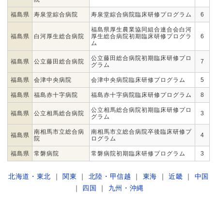
福島県
寿泉堂綜合病院
寿泉堂綜合病院臨床研修プログラム
6
福島県厚生農業協同組合連合会白河
福島県
白河厚生総合病院
厚生総合病院初期臨床研修プログラ
6
ム
公立藤田総合病院初期臨床研修プロ
福島県
公立藤田総合病院
7
グラム
福島県
会津中央病院
会津中央病院臨床研修プログラム
5
福島県
福島赤十字病院
福島赤十字病院臨床研修プログラム
8
公立相馬総合病院初期臨床研修プロ
福島県
公立相馬総合病院
3
グラム
南相馬市立総合病
南相馬市立総合病院卒後臨床研修プ
福島県
4
院
ログラム
福島県
常磐病院
常磐病院初期臨床研修プログラム
3
北海道・東北
｜
関東
｜
北陸・甲信越
｜
東海
｜
近畿
｜
中国
｜
四国
｜
九州・沖縄