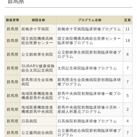
群馬県
都道府県
病院名称
プログラム名称
定員
群馬県
前橋赤十字病院
前橋赤十字病院臨床研修プログラム
11
国立病院機構高崎
国立病院機構高崎総合医療センター
群馬県
18
総合医療センター
臨床研修プログラム
公立館林厚生病院群初期臨床研修プ
群馬県
公立館林厚生病院
6
ログラム
SUBARU健康保険
群馬県
太田記念病院臨床研修プログラム
7
組合太田記念病院
群馬県済生会前橋
群馬県済生会前橋病院群初期臨床研
群馬県
7
病院
修プログラム
地域医療機能推進
群馬中央病院初期臨床研修一般プロ
群馬県
5
機構群馬中央病院
グラム
地域医療機能推進
群馬中央病院初期臨床研修小児科・
群馬県
2
機構群馬中央病院
産婦人科重点プログラム
群馬県
日高病院
日高病院初期臨床研修プログラム
4
公立藤岡総合病院群初期臨床研修プ
群馬県
公立藤岡総合病院
7
ログラム