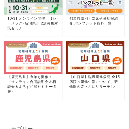
10/31 オンライン開催！【シ
都道府県別｜臨床研修病院紹
ーメック×新潟県】 2次募集対
介 パンフレット資料一覧
策セミナー
マッチング広場
マッチング広場
【鹿児島県】今年も開催！
【山口県】臨床研修病院 全15
〈オンライン合同説明会＆相
病院＜研修生活について、研
談会＆よろず相談セミナー情
修医の皆さんにリサーチ‼＞
報〉
カテゴリー