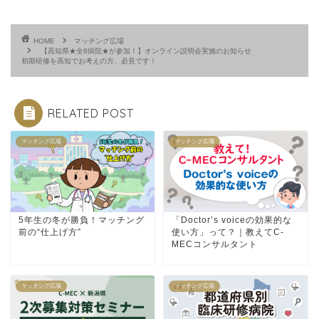
HOME
マッチング広場
【高知県★全8病院★が参加！】オンライン説明会実施のお知らせ
初期研修を高知でお考えの方、必見です！
RELATED POST
マッチング広場
マッチング広場
5年生の冬が勝負！マッチング
「Doctor’s voiceの効果的な
前の“仕上げ方”
使い方」って？｜教えてC-
MECコンサルタント
マッチング広場
マッチング広場