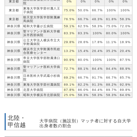
東京都
0%
0%
0%
0%
0%
院
東海大学医学部付属八王
東京都
75.0%
50.0%
66.7%
100%
100%
子病院
順天堂大学医学部附属練
東京都
76.5%
66.7%
48.3%
61.8%
58.3%
馬病院
神奈川県
昭和大学
藤が丘病院
59.1%
62.5%
58.3%
75.0%
72.0%
聖マリアンナ
医科大学
横
神奈川県
83.3%
83.3%
100%
80.0%
100%
浜市西部病院
公立大学法人横浜市立大
神奈川県
29.8%
28.6%
17.8%
11.1%
18.9%
学
附属病院
横浜市立大学附属市民総
神奈川県
13.2%
15.4%
26.4%
35.2%
20.4%
合医療
センター
帝京大学医学部
附属
溝口
神奈川県
90.9%
80.0%
100%
100%
87.5%
病院
聖マリアンナ
医科大学
病
神奈川県
72.7%
88.1%
84.4%
94.4%
88.9%
院
日本医科大学武蔵小杉病
神奈川県
69.2%
66.7%
91.7%
66.7%
85.7%
院
神奈川県
東海大学医学部
付属病院
89.1%
82.2%
91.3%
88.2%
92.9%
神奈川県
北里大学病院
87.8%
86.0%
84.4%
89.7%
89.8%
神奈川県
昭和大学横浜市
北部
病院
25.0%
58.3%
58.3%
58.3%
64.0%
北陸・
大学病院（施設別）マッチ者に対する自大学
甲信越
出身者数の割合