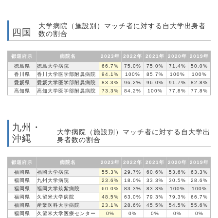
大学病院（施設別）マッチ者に対する自大学出身者
四国
数の割合
都道
府県
病院名
2023年
2022年
2021年
2020年
2019年
徳島県
徳島大学病院
66.7%
75.0%
75.0%
71.4%
50.0%
香川県
香川大学医学部
附属病院
94.1%
100%
85.7%
100%
100%
愛媛県
愛媛大学医学部
附属病院
83.3%
96.2%
96.0%
91.7%
82.8%
高知県
高知大学医学部
附属病院
73.3%
84.2%
100%
77.8%
77.8%
九州・
大学病院（施設別）マッチ者に対する自大学出
沖縄
身者数の割合
都道
府県
病院名
2023年
2022年
2021年
2020年
2019年
福岡県
福岡大学病院
55.3%
29.7%
60.6%
53.6%
63.3%
福岡県
九州大学病院
23.6%
18.0%
33.3%
30.5%
28.6%
福岡県
福岡大学筑紫病院
60.0%
83.3%
83.3%
100%
100%
福岡県
久留米大学病院
48.5%
63.0%
79.3%
79.3%
66.7%
福岡県
産業医科大学病院
23.1%
28.6%
45.5%
54.5%
55.6%
福岡県
久留米大学医療
センター
0%
0%
0%
0%
0%