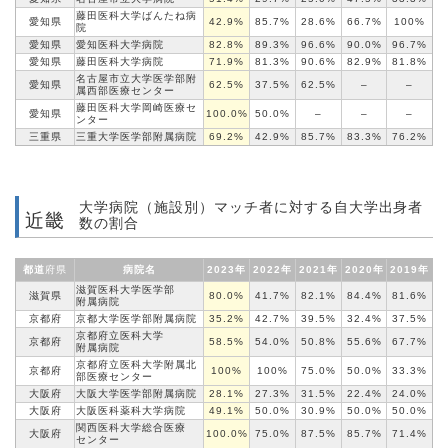
藤田医科大学
ばんたね
病
愛知県
42.9%
85.7%
28.6%
66.7%
100%
院
愛知県
愛知医科大学病院
82.8%
89.3%
96.6%
90.0%
96.7%
愛知県
藤田医科大学病院
71.9%
81.3%
90.6%
82.9%
81.8%
名古屋市立大学医学部附
愛知県
62.5%
37.5%
62.5%
–
–
属西部医療
センター
藤田医科大学岡崎医療セ
愛知県
100.0%
50.0%
–
–
–
ンター
三重県
三重大学医学部
附属病院
69.2%
42.9%
85.7%
83.3%
76.2%
大学病院（施設別）マッチ者に対する自大学出身者
近畿
数の割合
都道
府県
病院名
2023年
2022年
2021年
2020年
2019年
滋賀医科大学医学部
滋賀県
80.0%
41.7%
82.1%
84.4%
81.6%
附属病院
京都府
京都大学医学部
附属病院
35.2%
42.7%
39.5%
32.4%
37.5%
京都府立医科大学
京都府
58.5%
54.0%
50.8%
55.6%
67.7%
附属病院
京都府立医科大学附属北
京都府
100%
100%
75.0%
50.0%
33.3%
部医療
センター
大阪府
大阪大学医学部
附属病院
28.1%
27.3%
31.5%
22.4%
24.0%
大阪府
大阪医科薬科大学病院
49.1%
50.0%
30.9%
50.0%
50.0%
関西医科大学総合医療
大阪府
100.0%
75.0%
87.5%
85.7%
71.4%
センター