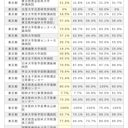
東京慈恵会医科大学
東京都
21.2%
11.8%
14.3%
21.2%
31.7%
附属病院
東京都
北里大学北里研究所病院
0%
50.0%
0%
50.0%
0%
東京都
東京大学医学部
附属病院
16.5%
21.6%
15.2%
21.2%
22.2%
東京科学大学病院（旧：
東京都
57.4%
46.8%
56.4%
51.1%
36.4%
東京医科歯科大学病院）
東邦大学医療センター大
東京都
70.0%
86.7%
82.1%
83.3%
81.8%
森病院
東京都
昭和大学病院
57.1%
42.9%
44.4%
36.1%
50.0%
東邦大学医療センター大
東京都
35.7%
40.0%
50.0%
50.0%
55.6%
橋病院
東京都
慶應義塾大学病院
19.2%
17.3%
22.0%
21.2%
25.0%
東京都
東京医科大学病院
30.8%
46.2%
43.6%
59.5%
68.2%
東京都
東京女子医科大学病院
65.0%
56.0%
58.3%
56.0%
38.9%
日本大学医学部附属板橋
東京都
70.5%
87.8%
83.8%
97.1%
89.6%
病院
東京都
帝京大学医学部
附属病院
78.6%
88.9%
93.3%
86.4%
88.0%
東京女子医科大学附属足
東京都
71.4%
25.0%
28.6%
38.5%
42.9%
立医療
センター
東京慈恵会
医科大学
葛飾
東京都
80.0%
90.0%
90.9%
100%
90.9%
医療
センター
東京都
昭和大学江東豊洲病院
7.7%
7.7%
30.8%
50.0%
61.5%
東京医科大学八王子医療
東京都
73.3%
40.0%
60.0%
93.3%
71.4%
センター
日本医科大学多摩永山病
東京都
100%
100%
100%
75.0%
100%
院
東京都
杏林大学医学部付属病院
62.7%
74.1%
61.4%
89.1%
68.3%
東京慈恵会医科大学附属
東京都
77.8%
94.4%
73.7%
80.0%
95.0%
第三病院
国際医療福祉大学三田病