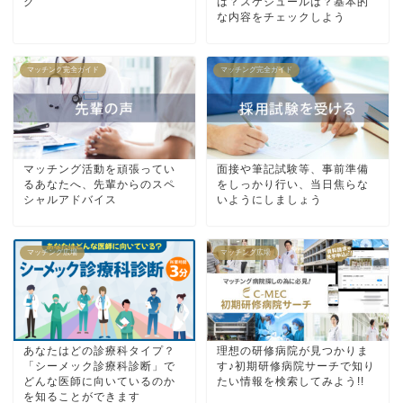
グ
は？スケジュールは？基本的
な内容をチェックしよう
マッチング完全ガイド
マッチング完全ガイド
マッチング活動を頑張ってい
面接や筆記試験等、事前準備
るあなたへ、先輩からのスペ
をしっかり行い、当日焦らな
シャルアドバイス
いようにしましょう
マッチング広場
マッチング広場
あなたはどの診療科タイプ？
理想の研修病院が見つかりま
「シーメック診療科診断」で
す♪初期研修病院サーチで知り
どんな医師に向いているのか
たい情報を検索してみよう!!
を知ることができます