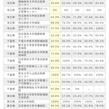
獨協医科大学埼玉医療
埼玉県
20.8%
22.4%
28.3%
26.0%
35.4%
センター
自治医科大学附属さいた
埼玉県
0%
0%
0%
0%
0%
ま医療
センター
埼玉医科大学総合医療
埼玉県
63.3%
75.6%
71.8%
72.4%
81.8%
センター
埼玉県
埼玉医科大学病院
69.4%
76.3%
88.6%
81.8%
88.2%
北里大学メディカルセン
埼玉県
37.5%
80.0%
80.0%
83.3%
100%
ター
埼玉医科大学国際医療
埼玉県
22.2%
33.3%
25.0%
66.7%
60.0%
センター
千葉県
千葉大学医学部
附属病院
24.5%
36.0%
33.3%
26.0%
38.1%
順天堂大学医学部附属浦
千葉県
60.5%
47.5%
50.0%
50.0%
79.4%
安病院
東京慈恵会医科大学附属
千葉県
72.0%
80.0%
77.3%
88.0%
60.9%
柏病院
日本医科大学千葉北総病
千葉県
81.8%
100%
70.0%
75.0%
44.4%
院
東邦大学医療センター佐
千葉県
89.5%
81.3%
89.5%
84.2%
89.5%
倉病院
帝京大学ちば総合医療
千葉県
100%
66.7%
100%
50.0%
100%
センター
東京女子医科大学附属八
千葉県
25.0%
50.0%
71.4%
40.0%
40.0%
千代医療
センター
国際医療福祉大学成田病
千葉県
57.9%
57.1%
0%
–
–
院
順天堂大学医学部附属順
東京都
48.8%
17.9%
24.4%
27.7%
29.3%
天堂医院
東京都
日本大学病院
100%
100%
100%
100%
100%
東京都
日本医科大学付属病院
56.5%
65.1%
75.6%
81.8%
78.0%