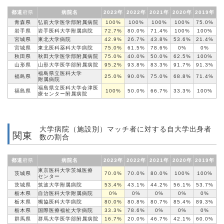
都道
府県
病院名
2023年
2022年
2021年
2020年
2019年
青森県
弘前大学医学部
附属病院
100%
100%
100%
100%
75.0%
岩手県
岩手医科大学
附属病院
72.7%
80.0%
71.4%
100%
100%
宮城県
東北大学病院
42.9%
26.7%
43.8%
53.6%
21.4%
宮城県
東北医科薬科
大学病院
75.0%
61.5%
78.6%
0%
0%
秋田県
秋田大学医学部
附属病院
75.0%
40.0%
50.0%
62.5%
100%
山形県
山形大学医学部
附属病院
95.2%
93.8%
83.3%
91.7%
91.3%
福島県立医科大学
福島県
25.0%
90.0%
75.0%
68.8%
71.4%
附属病院
福島県立医科大学会津医
福島県
100%
50.0%
66.7%
33.3%
100%
療
センター
附属病院
大学病院（施設別）マッチ者に対する自大学出身者
関東
数の割合
都道
府県
病院名
2023年
2022年
2021年
2020年
2019年
東京医科大学茨城医療
茨城県
70.0%
70.0%
80.0%
100%
100%
センター
茨城県
筑波大学
附属病院
53.4%
43.1%
44.2%
56.1%
53.7%
栃木県
自治医科大学
附属病院
0%
0%
0%
0%
0%
栃木県
獨協医科大学病院
80.0%
80.8%
80.7%
85.4%
89.3%
栃木県
国際医療福祉大学病院
33.3%
78.6%
0%
0%
0%
群馬県
群馬大学医学部
附属病院
16.7%
20.0%
46.7%
42.1%
60.0%