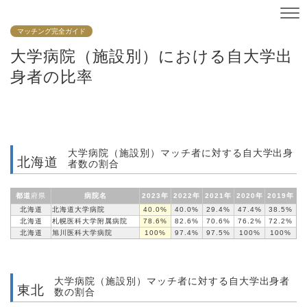
マッチング完全ガイド
大学病院（施設別）における自大学出
身者の比率
大学病院（施設別）マッチ者に対する自大学出身
北海道
者数の割合
都道
府県
病院名
2023年
2022年
2021年
2020年
2019年
北海道
北海道大学病院
40.0%
40.0%
29.4%
47.4%
38.5%
北海道
札幌医科大学
附属病院
78.6%
82.6%
70.6%
76.2%
72.2%
北海道
旭川医科
大学病院
100%
97.4%
97.5%
100%
100%
大学病院（施設別）マッチ者に対する自大学出身者
東北
数の割合