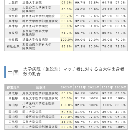
大阪府
近畿大学病院
67.6%
69.7%
77.8%
64.7%
57.6%
大阪公立大学医学部
大阪府
40.3%
46.0%
46.9%
43.9%
48.5%
附属病院
大阪府
関西医科大学
附属病院
66.7%
71.1%
69.6%
62.2%
70.5%
兵庫県
神戸大学医学部
附属病院
35.4%
32.8%
25.9%
31.3%
29.0%
兵庫県
兵庫医科大学病院
63.0%
62.3%
61.8%
62.5%
80.4%
奈良県立医科大学
奈良県
64.7%
66.7%
81.5%
85.5%
77.2%
附属病院
奈良県
近畿大学奈良病院
100.0%
50.0%
50.0%
30.0%
70.0%
和歌山県立医科大学
和歌山県
89.8%
87.3%
75.0%
78.0%
72.9%
附属病院
大学病院（施設別）マッチ者に対する自大学出身者
中国
数の割合
都道
府県
病院名
2023年
2022年
2021年
2020年
2019年
鳥取県
鳥取大学医学部
附属病院
85.7%
94.1%
100%
92.3%
83.3%
島根県
島根大学医学部
附属病院
80.0%
81.3%
100%
90.9%
100%
川崎医科大学総合医療
岡山県
100.0%
92.3%
100%
100%
83.3%
センター
岡山県
岡山大学病院
59.5%
41.0%
51.3%
39.0%
42.9%
岡山県
川崎医科大学
附属病院
100.0%
96.9%
97.4%
95.0%
95.3%
広島県
広島大学病院
44.0%
56.7%
60.0%
59.5%
62.9%
山口県
山口大学医学部
附属病院
83.3%
87.5%
66.7%
85.7%
100%