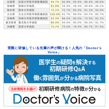
佐賀県
佐賀大学医学部
附属病院
94.7%
92.9%
95.0%
96.4%
96.9%
長崎県
長崎大学病院
61.9%
33.3%
48.4%
36.8%
49.1%
熊本県
熊本大学病院
72.2%
72.7%
83.3%
61.1%
50.0%
大分県
大分大学医学部
附属病院
100.0%
91.7%
89.5%
83.7%
85.7%
宮崎県
宮崎大学医学部
附属病院
83.3%
88.0%
90.0%
73.5%
82.1%
鹿児島県
鹿児島大学病院
86.4%
84.4%
80.0%
69.4%
91.7%
沖縄県
琉球大学病院
76.2%
75.0%
76.5%
86.7%
87.5%
実際に研修している先輩の声が聞ける！人気の「Doctor’s
Voice」