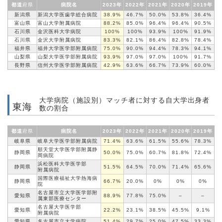
都道
府県
病院名
2023年
2022年
2021年
2020年
2019年
新潟県
新潟大学医歯学
総合病院
38.9%
46.7%
50.0%
53.8%
36.4%
富山県
富山大学
附属病院
88.2%
85.0%
96.4%
96.4%
90.5%
石川県
金沢医科大学病院
100%
100%
93.9%
100%
91.9%
石川県
金沢大学
附属病院
83.3%
82.1%
86.4%
82.8%
78.4%
福井県
福井大学医学部
附属病院
75.0%
90.0%
94.4%
78.3%
94.1%
山梨県
山梨大学医学部
附属病院
93.9%
97.0%
97.0%
100%
91.7%
長野県
信州大学医学部
附属病院
42.9%
63.6%
66.7%
73.9%
60.0%
大学病院（施設別）マッチ者に対する自大学出身者
東海
数の割合
都道
府県
病院名
2023年
2022年
2021年
2020年
2019年
岐阜県
岐阜大学医学部
附属病院
71.4%
63.6%
61.5%
55.6%
78.3%
順天堂大学医学部附属静
静岡県
50.0%
75.0%
60.7%
81.8%
72.4%
岡病院
浜松医科大学医学部
静岡県
51.5%
64.5%
70.0%
71.4%
65.6%
附属病院
国際医療福祉大学熱海病
静岡県
66.7%
20.0%
0%
0%
0%
院
名古屋市立大学
医学部
附
愛知県
88.9%
77.8%
75.0%
–
–
属東部医療
センター
名古屋大学医学部
愛知県
22.2%
23.1%
38.5%
45.5%
9.1%
附属病院
愛知県
名古屋市立
大学病院
51.4%
29.7%
25.0%
47.5%
33.3%