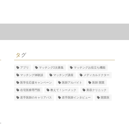
タグ
アプリ
マッチング2次募集
マッチングお役立ち機能
マッチング体験談
マッチング講座
メディカルドクター
医学生応援キャンペーン
医師アルバイト
医師 開業
在宅医療専門医
教えて！シーメック
美容クリニック
若手医師のキャリアパス
若手医師インタビュー
開業医