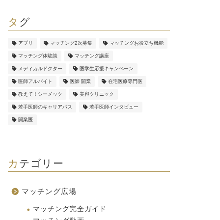
タグ
アプリ
マッチング2次募集
マッチングお役立ち機能
マッチング体験談
マッチング講座
メディカルドクター
医学生応援キャンペーン
医師アルバイト
医師 開業
在宅医療専門医
教えて！シーメック
美容クリニック
若手医師のキャリアパス
若手医師インタビュー
開業医
カテゴリー
マッチング広場
マッチング完全ガイド