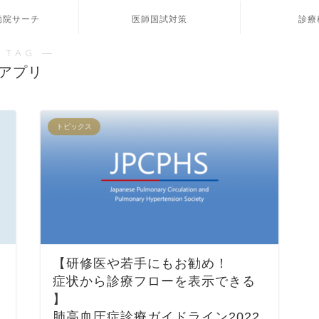
病院サーチ
医師国試対策
診療
 TAG ―
アプリ
トピックス
【研修医や若手にもお勧め！
症状から診療フロー
を
表示できる
】
肺高血圧症診療ガイドライン2022