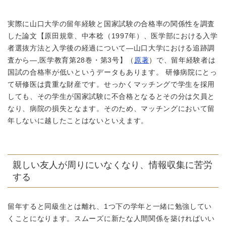
実際に山口大学の留年経験と国家試験の合格率の関係性を調査
した論文【原田規章、中本稔（1997年）、医学部における入学
者選抜方法と入学後の経過について―山口大学における追跡調
査から―,医学教育第28巻・第3号】（
原著
）で、留年経験者は
国試の合格率が低いというデータもあります。 研修病院にとっ
て研修医は貴重な財産です。せっかくマッチングで学生を採用
しても、その学生が国家試験に不合格となるとその分は欠員と
なり、病院の損失となます。そのため、マッチングにおいて留
年しないに越したことはないといえます。
親しい友人が周りにいなくなり、情報収集に苦労
する
留年すると同級生とは離れ、1つ下の学年と一緒に勉強してい
くことになります。スムーズに新たな人間関係を築ければいい