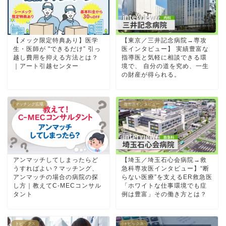
【メック限定特典あり】医学
【東京／三井記念病院→専攻
生・医師が "できるだけ” 引っ
医インタビュー】 実績豊富な
越し費用を抑える方法とは？
指導医と気軽に相談できる環
｜アート引越センター
境で、 自分の道を究め、一生
の財産が得られる。
マッチング広場
専攻医インタビュー
アンマッチしてしまったらど
【埼玉／埼玉石心会病院→救
うすればよい？マッチング、
急科専攻医インタビュー】“断
アンマッチの場合の病院の探
らない医療”を支えるER救急医
し方｜教えてC-MECコンサル
「ホワイトな仕事環境でも症
タント
例は豊富」その働き方とは？
トピックス
トピックス