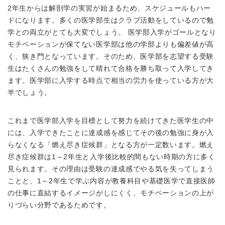
2年生からは解剖学の実習が始まるため、スケジュールもハー
ドになります。多くの医学部生はクラブ活動をしているので勉
学との両立がとても大変でしょう。 医学部入学がゴールとなり
モチベーションが保てない医学部は他の学部よりも偏差値が高
く、狭き門となっています。そのため、医学部を志望する受験
生はたくさんの勉強をして晴れて合格を勝ち取って入学してき
ます。医学部に入学する時点で相当の労力を使っている方が大
半でしょう。
これまで医学部入学を目標として努力を続けてきた医学生の中
には、入学できたことに達成感を感じてその後の勉強に身が入
らなくなる「燃え尽き症候群」となる方が一定数います。燃え
尽き症候群は1～2年生と入学後比較的間もない時期の方に多く
見られます。その理由は受験の達成感でやる気を失ってしまう
ことと、1～2年生で学ぶ内容が教養科目や基礎医学で直接医師
の仕事に直結するイメージがしにくく、モチベーションの上が
りづらい分野であるためです。