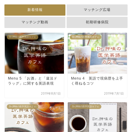
新着情報
マッチング広場
マッチング動画
初期研修病院
Dr.押味の医学英語カフェ
Dr.押味の医学英語カフェ
Menu 5 「お酒」と「違法ド
Menu 4 英語で現病歴を上手
ラッグ」に関する英語表現
く尋ねるコツ
2019年8月1日
2019年7月1日
Dr.押味の医学英語カフェ
Dr.押味の医学英語カフェ