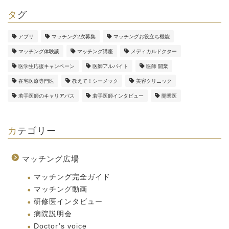
タグ
アプリ
マッチング2次募集
マッチングお役立ち機能
マッチング体験談
マッチング講座
メディカルドクター
医学生応援キャンペーン
医師アルバイト
医師 開業
在宅医療専門医
教えて！シーメック
美容クリニック
若手医師のキャリアパス
若手医師インタビュー
開業医
カテゴリー
マッチング広場
マッチング完全ガイド
マッチング動画
研修医インタビュー
病院説明会
Doctor’s voice