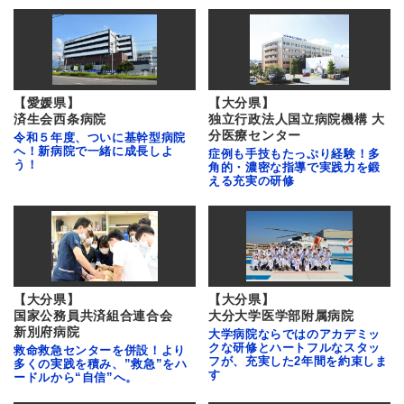
【愛媛県】
【大分県】
済生会西条病院
独立行政法人国立病院機構 大
分医療センター
令和５年度、ついに基幹型病院
へ！新病院で一緒に成長しよ
症例も手技もたっぷり経験！多
う！
角的・濃密な指導で実践力を鍛
える充実の研修
【大分県】
【大分県】
国家公務員共済組合連合会
大分大学医学部附属病院
新別府病院
大学病院ならではのアカデミッ
クな研修とハートフルなスタッ
救命救急センターを併設！より
フが、充実した2年間を約束しま
多くの実践を積み、”救急”をハ
す
ードルから“自信”へ。