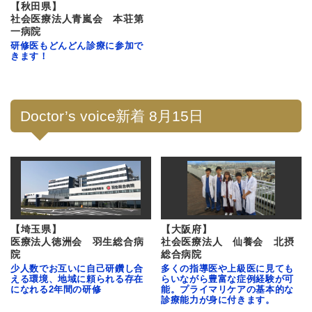
【秋田県】
社会医療法人青嵐会 本荘第
一病院
研修医もどんどん診療に参加で
きます！
Doctor’s voice新着 8月15日
【埼玉県】
【大阪府】
医療法人徳洲会 羽生総合病
社会医療法人 仙養会 北摂
院
総合病院
少人数でお互いに自己研鑽し合
多くの指導医や上級医に見ても
える環境、地域に頼られる存在
らいながら豊富な症例経験が可
になれる2年間の研修
能。プライマリケアの基本的な
診療能力が身に付きます。