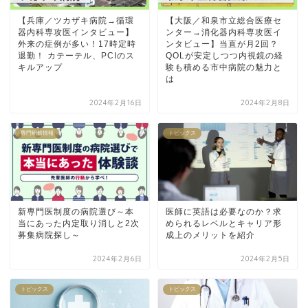
【兵庫／ツカザキ病院→循環
【大阪／和泉市立総合医療セ
器内科専攻医インタビュー】
ンター→消化器内科専攻医イ
外来の症例が多い！17時定時
ンタビュー】当直が月2回？
退勤！ カテーテル、PCIのス
QOLが安定しつつ内視鏡の経
キルアップ
験も積める市中病院の魅力と
は
2024年2月16日
2024年2月8日
専門研修情報
トピックス
新専門医制度の病院選び～本
医師に英語は必要なのか？求
当にあった内定取り消しと2次
められるレベルとキャリア形
募集病院探し～
成上のメリットを紹介
2024年2月6日
2024年2月5日
トピックス
トピックス