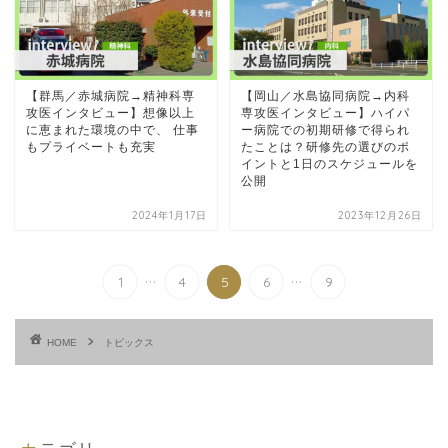
【群馬／赤城病院→精神科専
【岡山／水島協同病院→内科
攻医インタビュー】想像以上
専攻医インタビュー】ハイパ
に恵まれた環境の中で、 仕事
ー病院での初期研修で得られ
もプライベートも充実
たことは？研修先の選びのポ
イントと1日のスケジュールを
公開
2024年1月17日
2023年12月26日
...
...
1
4
5
6
9
HOME
トピックス